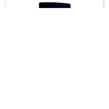
VÉDÉ FLUOX S90 Zachtsoldeervloeistof
universeel 500gr