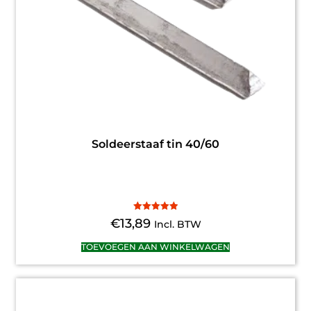
Soldeerstaaf tin 40/60
Gewaardeerd
€
13,89
Incl. BTW
5.00
uit 5
TOEVOEGEN AAN WINKELWAGEN