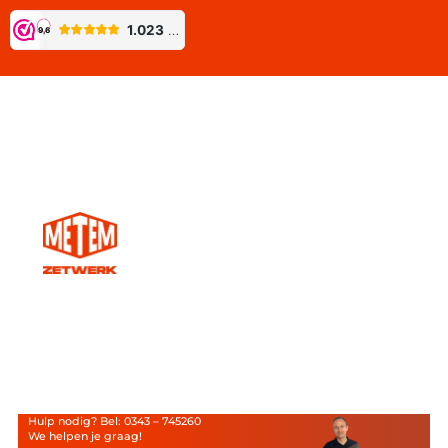
Hulp nodig? Bel: 0343 – 745260
We helpen je graag!