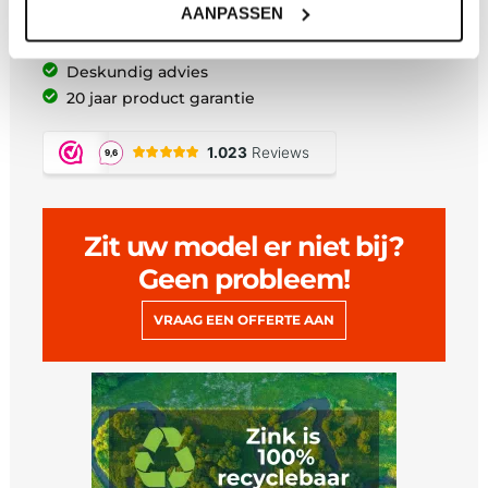
AANPASSEN
Afhalen in Maarsbergen
Maatwerk uit eigen zetterij
Deskundig advies
20 jaar product garantie
Zit uw model er niet bij?
Geen probleem!
VRAAG EEN OFFERTE AAN