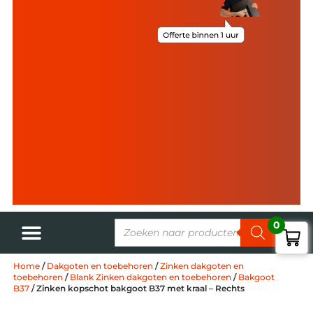
0
Home
/
Dakgoten en toebehoren
/
Zinken dakgoten en
toebehoren
/
Blank Zinken dakgoten en toebehoren
/
Bakgoot
B37
/ Zinken kopschot bakgoot B37 met kraal – Rechts