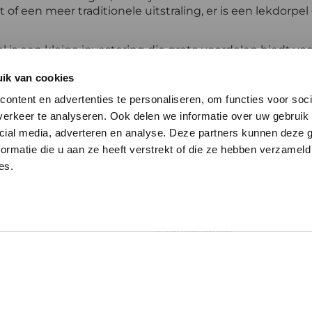
lt of een meer traditionele uitstraling, er is een lekdorpel
l is een kleine investering die grote voordelen biedt v
r van kozijnen en deuren, verbetert de energie-efficiën
ik van cookies
 en verbeteren, overweeg dan zeker het installeren van 
ontent en advertenties te personaliseren, om functies voor soci
erkeer te analyseren. Ook delen we informatie over uw gebruik 
cial media, adverteren en analyse. Deze partners kunnen deze
rk
Links
ormatie die u aan ze heeft verstrekt of die ze hebben verzameld
es.
Algemene voorwaarden
Privacy & Cookies
Levering & Retour
Klachten
Klantenservice
elformulier
Veelgestelde vragen
Over ons
Blog