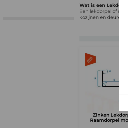
Wat is een Lekdorpe
Een lekdorpel of raa
kozijnen en deuren. H
Zinken Lekdorp
Raamdorpel mo