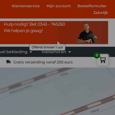
Klantenservice
Mijn account
Bestelformulier
Zakelijk
Hulp nodig? Bel: 0343 – 745260
We helpen je graag!
vel bekleding
Toebehoren
0
Gratis verzending vanaf 200 euro