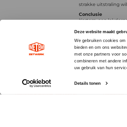
strakke uitstraling wi
Conclusie
Kortom, een lekdorpe
verlengt de levensduu
Deze website maakt gebru
huis wilt beschermen
We gebruiken cookies om c
bieden en om ons websitev
met onze partners voor so
Contact
Maatwe
combineren met andere inf
uw gebruik van hun servic
Metem Zetwerk
Zink
Haarbos 10
Koper
3953 HA – Maarsbergen
Lood
Details tonen
0343 – 745260
Aluminium
verkoop@metem-zetwerk.nl
Plaatstaal
Online best