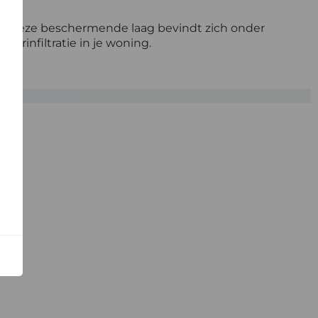
is. Deze beschermende laag bevindt zich onder
erinfiltratie in je woning.