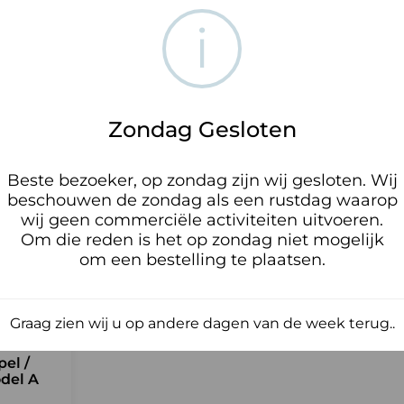
l of raamdorpel?
i
mdorpel is een onmisbaar element in de bouw van je hu
et hoofddoel van een lekdorpel is het voorkomen van wat
Zondag Gesloten
Beste bezoeker, op zondag zijn wij gesloten. Wij
beschouwen de zondag als een rustdag waarop
wij geen commerciële activiteiten uitvoeren.
Om die reden is het op zondag niet mogelijk
om een bestelling te plaatsen.
Graag zien wij u op andere dagen van de week terug..
el /
del A