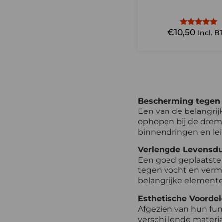
€
10,50
Gewaardeerd
Incl. 
4.75
uit 5
Bescherming tegen
Een van de belangrij
ophopen bij de dremp
binnendringen en lei
Verlengde Levensdu
Een goed geplaatste 
tegen vocht en vermi
belangrijke elemente
Esthetische Voorde
Afgezien van hun func
verschillende materia