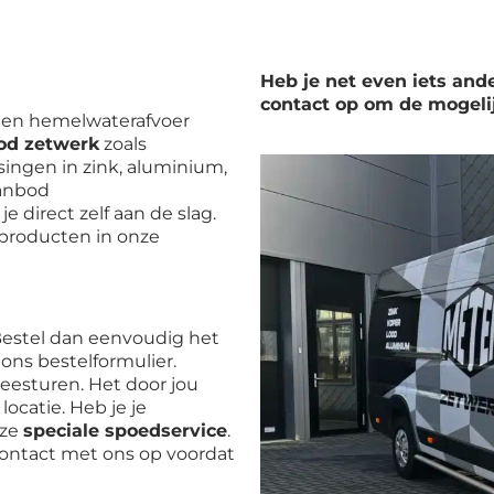
Heb je net even iets an
contact op om de mogeli
g en hemelwaterafvoer
od zetwerk
zoals
ingen in zink, aluminium,
aanbod
 direct zelf aan de slag.
producten in onze
 Bestel dan eenvoudig het
a ons bestelformulier.
esturen. Het door jou
ocatie. Heb je je
nze
speciale spoedservice
.
contact met ons op voordat