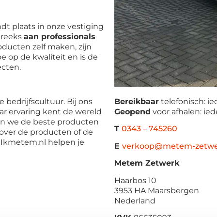
dt plaats in onze vestiging
streeks
aan professionals
oducten zelf maken, zijn
e op de kwaliteit en is de
ecten.
Bereikbaar
telefonisch: i
bedrijfscultuur. Bij ons
Geopend
voor afhalen: ie
ar ervaring kent de wereld
en we de beste producten
T
0343 – 745260
 over de producten of de
 Ikmetem.nl helpen je
E
verkoop@metem-zetwe
Metem Zetwerk
Haarbos 10
3953 HA Maarsbergen
Nederland