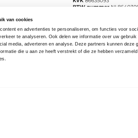
KVK
86635093
BTW nummer
NL864030
ik van cookies
ontent en advertenties te personaliseren, om functies voor soci
erkeer te analyseren. Ook delen we informatie over uw gebruik 
cial media, adverteren en analyse. Deze partners kunnen deze
ormatie die u aan ze heeft verstrekt of die ze hebben verzameld
es.
rk
Links
Algemene voorwaarden
Privacy & Cookies