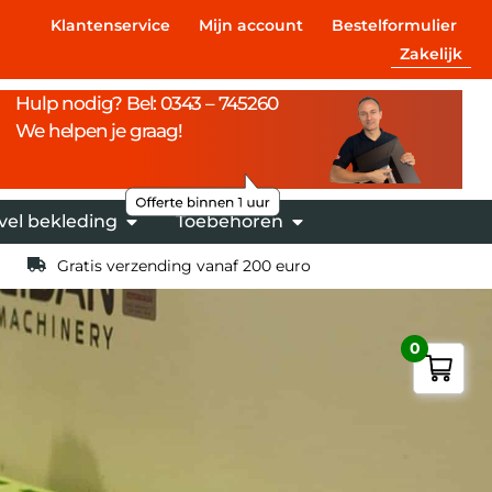
Klantenservice
Mijn account
Bestelformulier
Zakelijk
Hulp nodig? Bel: 0343 – 745260
We helpen je graag!
vel bekleding
Toebehoren
Gratis verzending vanaf 200 euro
0