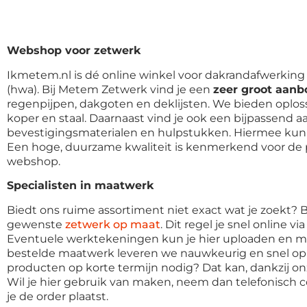
Webshop voor zetwerk
Ikmetem.nl is dé online winkel voor dakrandafwerkin
(hwa). Bij Metem Zetwerk vind je een
zeer groot aanb
regenpijpen, dakgoten en deklijsten. We bieden oploss
koper en staal. Daarnaast vind je ook een bijpassend 
bevestigingsmaterialen en hulpstukken. Hiermee kun je
Een hoge, duurzame kwaliteit is kenmerkend voor de 
webshop.
Specialisten in maatwerk
Biedt ons ruime assortiment niet exact wat je zoekt?
gewenste
zetwerk op maat
. Dit regel je snel online vi
Eventuele werktekeningen kun je hier uploaden en me
bestelde maatwerk leveren we nauwkeurig en snel op l
producten op korte termijn nodig? Dat kan, dankzij o
Wil je hier gebruik van maken, neem dan telefonisch 
je de order plaatst.