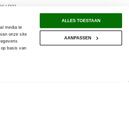
964B01
ALLES TOESTAAN
al media te
van onze site
AANPASSEN
 gegevens
 op basis van
Reviews