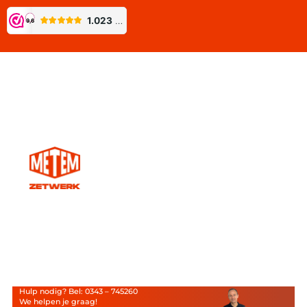
Hulp nodig? Bel: 0343 – 745260
We helpen je graag!