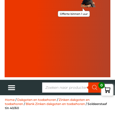
0
Home
/
Dakgoten en toebehoren
/
Zinken dakgoten en
toebehoren
/
Blank Zinken dakgoten en toebehoren
/ Soldeerstaaf
tin 40/60