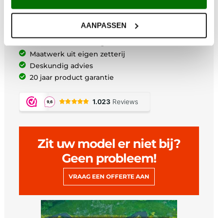
Voor 12:00 uur besteld vandaag verzonden*
AANPASSEN
Gratis verzending vanaf €200,-
Afhalen in Maarsbergen
Maatwerk uit eigen zetterij
Deskundig advies
20 jaar product garantie
Zit uw model er niet bij?
Geen probleem!
VRAAG EEN OFFERTE AAN