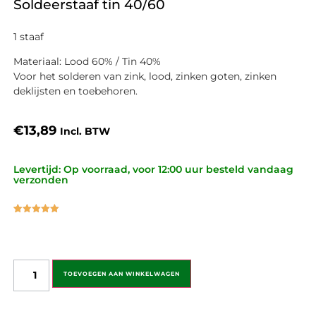
Soldeerstaaf tin 40/60
1 staaf
Materiaal: Lood 60% / Tin 40%
Voor het solderen van zink, lood, zinken goten, zinken
deklijsten en toebehoren.
€
13,89
Incl. BTW
Levertijd: Op voorraad, voor 12:00 uur besteld vandaag
verzonden
Gewaardeerd
2
5.00
op 5
gebaseerd
op
klant
waarderingen
TOEVOEGEN AAN WINKELWAGEN