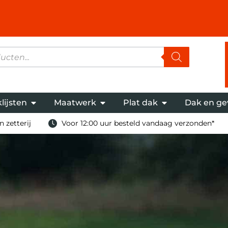
lijsten
Maatwerk
Plat dak
Dak en ge
 zetterij
Voor 12:00 uur besteld vandaag verzonden*