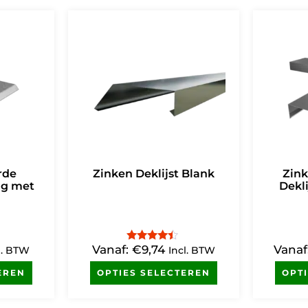
rde
Zinken Deklijst Blank
Zin
ng met
Dekli
Vanaf:
€
9,74
Vanaf
Gewaardeerd
l. BTW
Incl. BTW
4.25
uit 5
EREN
OPTIES SELECTEREN
OPT