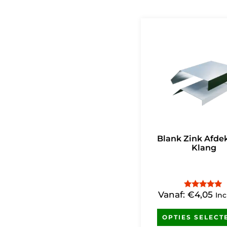
Blank Zink Afde
Klang
Vanaf:
€
4,05
Gewaardeerd
Inc
5.00
uit 5
OPTIES SELECT