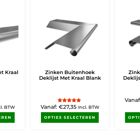
et Kraal
Zinken Buitenhoek
Zin
Deklijst Met Kraal Blank
Deklij
Vanaf
Vanaf:
€
27,35
Gewaardeerd
cl. BTW
Incl. BTW
4.79
uit 5
EREN
OPTIES SELECTEREN
OPT