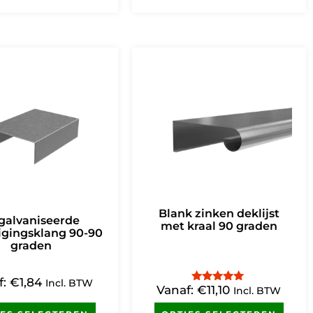
Blank zinken deklijst
galvaniseerde
met kraal 90 graden
igingsklang 90-90
graden
f:
€
1,84
Incl. BTW
Vanaf:
€
11,10
Gewaardeerd
Incl. BTW
5.00
uit 5