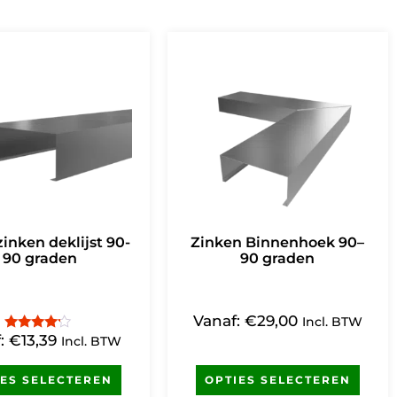
inken deklijst 90-
Zinken Binnenhoek 90–
90 graden
90 graden
Vanaf:
€
29,00
Incl. BTW
f:
€
13,39
Gewaardeerd
Incl. BTW
4.00
uit 5
IES SELECTEREN
OPTIES SELECTEREN