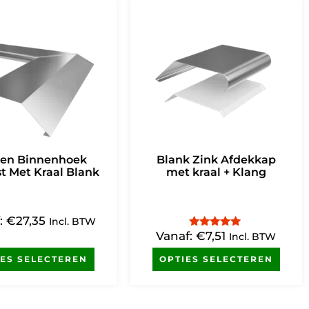
ken Binnenhoek
Blank Zink Afdekkap
st Met Kraal Blank
met kraal + Klang
:
€
27,35
Incl. BTW
Vanaf:
€
7,51
Gewaardeerd
Incl. BTW
4.83
uit 5
IES SELECTEREN
OPTIES SELECTEREN