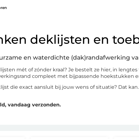
oren
nken deklijsten en to
uurzame en waterdichte (dak)randafwerking va
ijsten mét of zónder kraal? Je bestelt ze hier, in lengtes
fwerkingsrand compleet met bijpassende hoekstukken e
lijst die exact aansluit bij jouw wens of situatie? Dat k
teld, vandaag verzonden.