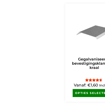
Gegalvanisee
bevestigingskla
kraal
Vanaf:
€
1,60
Gewaardeerd
Inc
4.40
uit 5
OPTIES SELECT