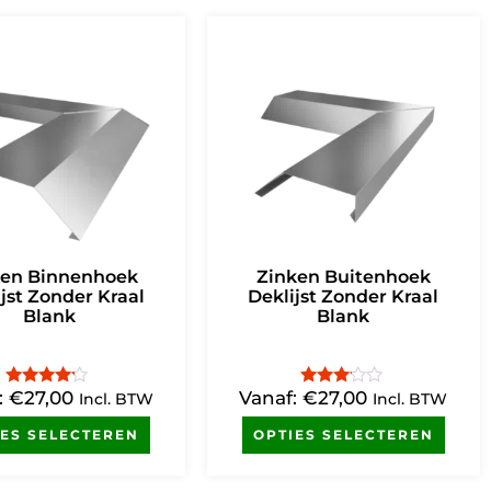
ken Binnenhoek
Zinken Buitenhoek
jst Zonder Kraal
Deklijst Zonder Kraal
Blank
Blank
:
€
27,00
Vanaf:
€
27,00
Gewaardeerd
Gewaardeerd
Incl. BTW
Incl. BTW
4.00
3.00
uit 5
uit 5
IES SELECTEREN
OPTIES SELECTEREN