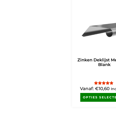
Zinken Deklijst M
Blank
Vanaf:
€
10,60
Gewaardeerd
In
4.67
uit 5
OPTIES SELECT