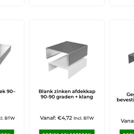
ek 90–
Blank zinken afdekkap
Ge
90-90 graden + klang
bevest
Vanaf:
€
4,72
cl. BTW
Incl. BTW
Vana