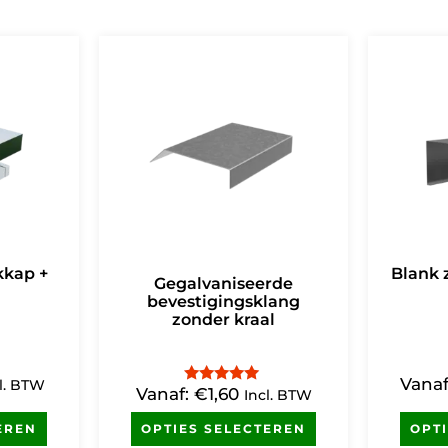
kkap +
Blank z
Gegalvaniseerde
bevestigingsklang
zonder kraal
Vana
l. BTW
Vanaf:
€
1,60
Gewaardeerd
Incl. BTW
5.00
uit 5
EREN
OPTIES SELECTEREN
OPT