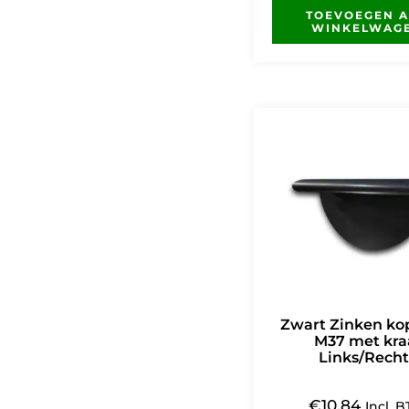
TOEVOEGEN 
WINKELWAG
Zwart Zinken ko
M37 met kra
Links/Recht
€
10,84
Incl. 