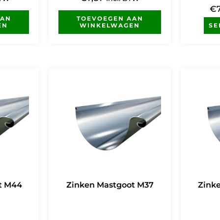
€
AAN
TOEVOEGEN AAN
EN
WINKELWAGEN
SE
t M44
Zinken Mastgoot M37
Zink