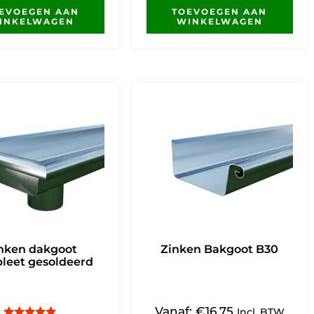
EVOEGEN AAN
TOEVOEGEN AAN
INKELWAGEN
WINKELWAGEN
nken dakgoot
Zinken Bakgoot B30
leet gesoldeerd
Vanaf:
€
16,75
Incl. BTW