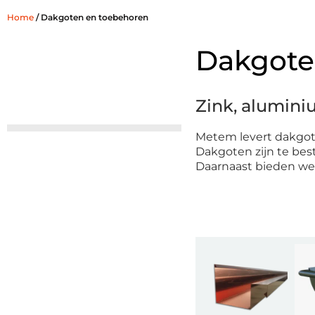
Home
/ Dakgoten en toebehoren
Dakgote
Zink, alumini
Metem levert dakgote
Dakgoten zijn te bes
Daarnaast bieden w