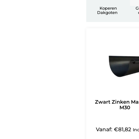
Koperen
G
Dakgoten
(10)
Zwart Zinken Ma
M30
Vanaf:
€
81,82
In