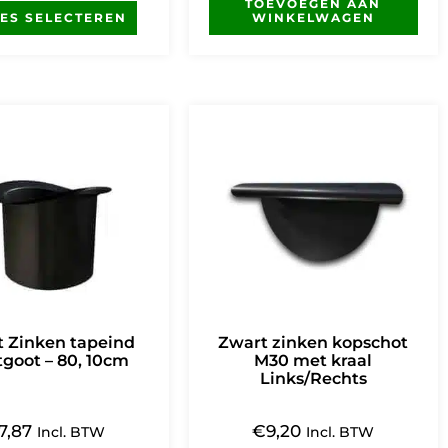
TOEVOEGEN AAN
IES SELECTEREN
WINKELWAGEN
 Zinken tapeind
Zwart zinken kopschot
goot – 80, 10cm
M30 met kraal
Links/Rechts
7,87
€
9,20
Incl. BTW
Incl. BTW