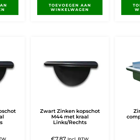
AAN
TOEVOEGEN AAN
TO
EN
WINKELWAGEN
W
pschot
Zwart Zinken kopschot
Zi
al
M44 met kraal
comp
s
Links/Rechts
€
7,87
BTW
Incl. BTW