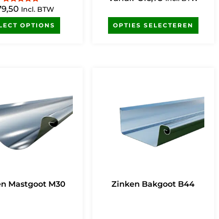
79,50
Gewaardeerd
Incl. BTW
4.87
uit 5
LECT OPTIONS
OPTIES SELECTEREN
en Mastgoot M30
Zinken Bakgoot B44