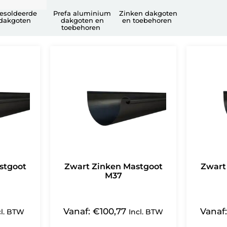
esoldeerde
Prefa aluminium
Zinken dakgoten
dakgoten
dakgoten en
en toebehoren
(3)
(110)
toebehoren
(118)
stgoot
Zwart Zinken Mastgoot
Zwart
M37
Vanaf:
€
100,77
Vanaf
cl. BTW
Incl. BTW