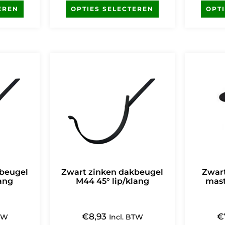
EREN
OPTIES SELECTEREN
OPT
kbeugel
Zwart zinken dakbeugel
Zwart
lang
M44 45° lip/klang
mast
€
8,93
€
BTW
Incl. BTW