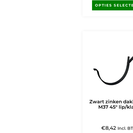
OPTIES SELECT
Zwart zinken da
M37 45° lip/k
€
8,42
Incl. 