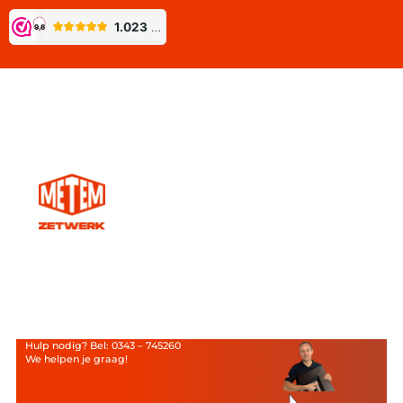
Hulp nodig? Bel: 0343 – 745260
We helpen je graag!