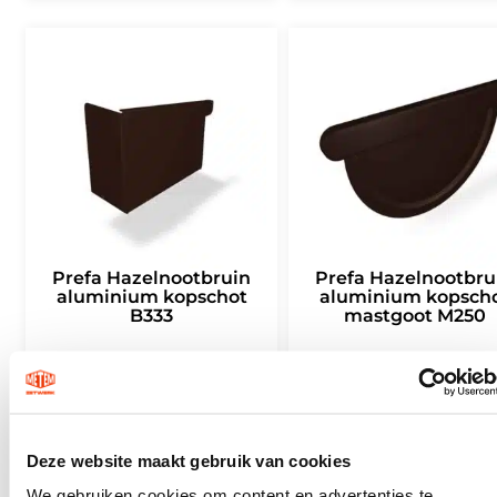
Prefa Hazelnootbruin
Prefa Hazelnootbru
aluminium kopschot
aluminium kopsch
B333
mastgoot M250
€
6,49
€
4,28
Incl. BTW
Incl. BTW
TOEVOEGEN AAN WINKELWAGEN
TOEVOEGEN AAN WINKELWA
Deze website maakt gebruik van cookies
We gebruiken cookies om content en advertenties te