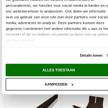
personaliseren, om functies voor social media te bieden en 
ons websiteverkeer te analyseren. Ook delen we informatie
over uw gebruik van onze site met onze partners voor social
media, adverteren en analyse. Deze partners kunnen deze
gegevens combineren met andere informatie die u aan ze he
verstrekt of die ze hebben verzameld op basis van uw gebru
van hun services.
Prefa Hazelnootbruin
Prefa Hazelnootbru
aluminium kopschot
aluminium mastgo
Details tonen
mastgoot M333
M250 – 3m
€
3,67
€
69,50
ALLES TOESTAAN
Incl. BTW
Incl. BTW
TOEVOEGEN AAN WINKELWAGEN
TOEVOEGEN AAN WINKELWA
AANPASSEN