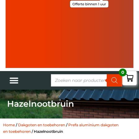
0
Hazelnootbruin
Home
/
Dakgoten en toebehoren
/
Prefa aluminium dakgoten
en toebehoren
/ Hazelnootbruin