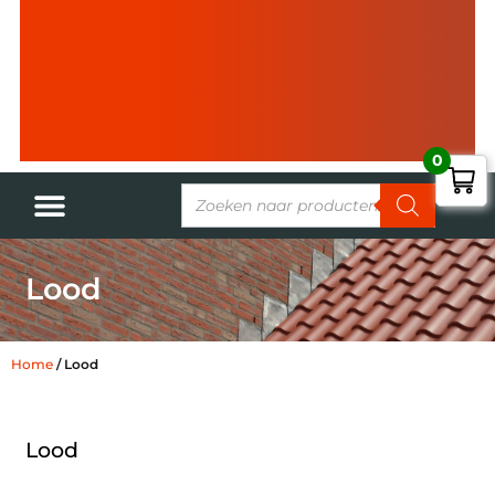
0
Lood
Home
/ Lood
Lood