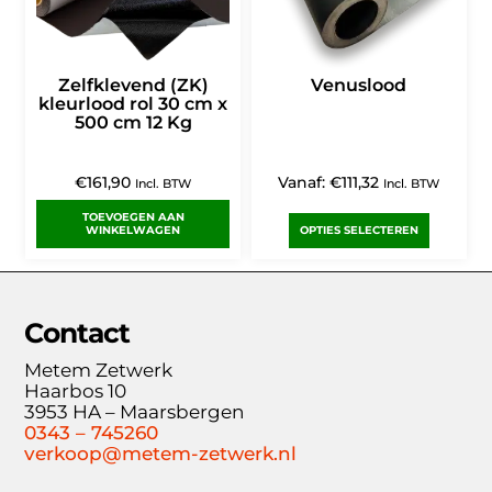
Zelfklevend (ZK)
Venuslood
kleurlood rol 30 cm x
500 cm 12 Kg
€
161,90
Vanaf:
€
111,32
Incl. BTW
Incl. BTW
TOEVOEGEN AAN
WINKELWAGEN
OPTIES SELECTEREN
Contact
Metem Zetwerk
Haarbos 10
3953 HA – Maarsbergen
0343 – 745260
verkoop@metem-zetwerk.nl