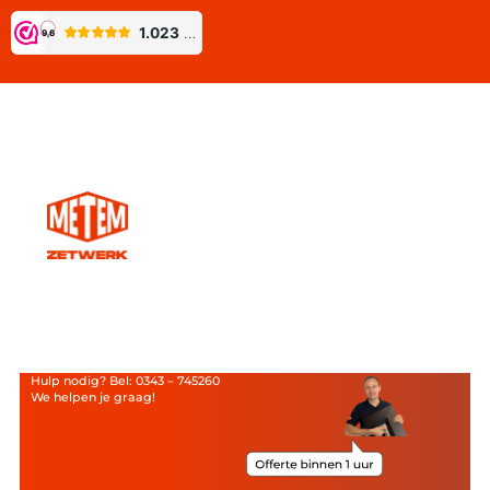
Hulp nodig? Bel: 0343 – 745260
We helpen je graag!