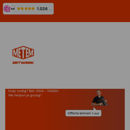
Hulp nodig? Bel: 0343 – 745260
We helpen je graag!