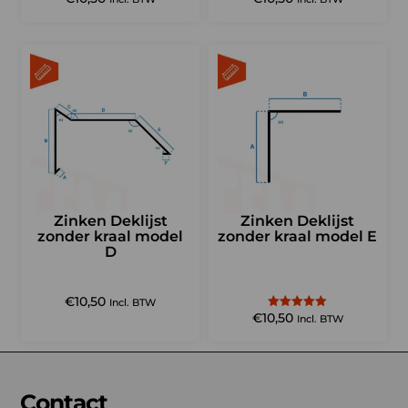
4.82
5.00
uit 5
uit 5
Zinken Deklijst
Zinken Deklijst
zonder kraal model
zonder kraal model E
D
€
10,50
Incl. BTW
€
10,50
Gewaardeerd
Incl. BTW
5.00
uit 5
Contact