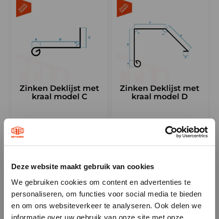
Zinken Deklijst met
Zinken Deklijst met
kraal model C
kraal model D
€
10,50
€
10,50
Gewaardeerd
Gewaardeerd
Incl. BTW
Incl. BTW
5.00
4.00
uit 5
uit 5
Deze website maakt gebruik van cookies
×
We gebruiken cookies om content en advertenties te
personaliseren, om functies voor social media te bieden
i
en om ons websiteverkeer te analyseren. Ook delen we
informatie over uw gebruik van onze site met onze