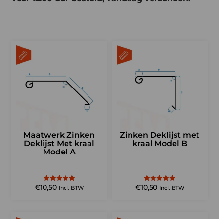
Maatwerk Zinken
Zinken Deklijst met
Deklijst Met kraal
kraal Model B
Model A
€
10,50
€
10,50
Gewaardeerd
Gewaardeerd
Incl. BTW
Incl. BTW
4.95
5.00
uit 5
uit 5