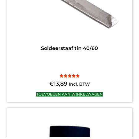
Soldeerstaaf tin 40/60
Gewaardeerd
€
13,89
Incl. BTW
5.00
uit 5
TOEVOEGEN AAN WINKELWAGEN