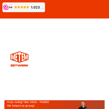
Hulp nodig? Bel: 0343 – 745260
We helpen je graag!