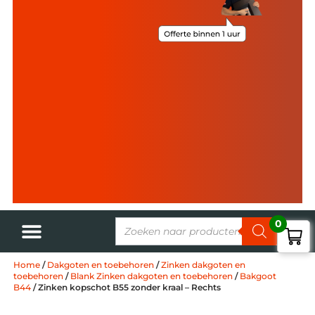
0
Home
/
Dakgoten en toebehoren
/
Zinken dakgoten en
toebehoren
/
Blank Zinken dakgoten en toebehoren
/
Bakgoot
B44
/ Zinken kopschot B55 zonder kraal – Rechts