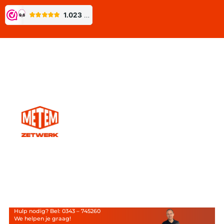
Hulp nodig? Bel: 0343 – 745260
We helpen je graag!