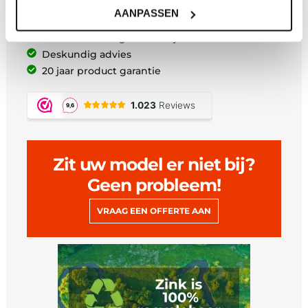
Gratis verzending vanaf €200,-
AANPASSEN
Afhalen in Maarsbergen
Maatwerk uit eigen zetterij
Deskundig advies
20 jaar product garantie
Zit uw model er niet bij?
Geen probleem!
VRAAG EEN OFFERTE AAN