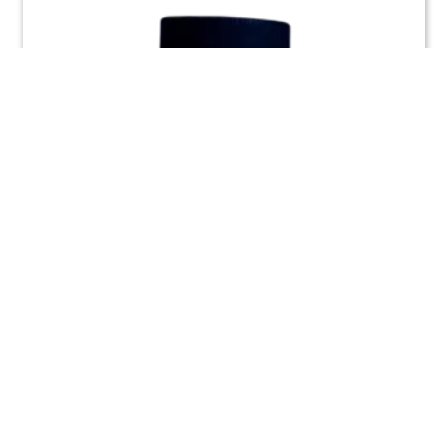
VÉDÉ FLUOX S90 Zachtsoldeervloeistof
universeel 500gr