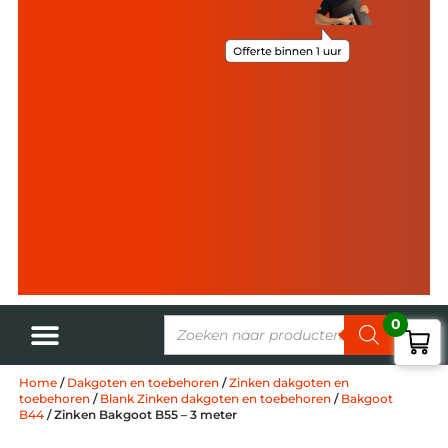
0
Home
/
Dakgoten en toebehoren
/
Zinken dakgoten en
toebehoren
/
Blank Zinken dakgoten en toebehoren
/
Bakgoot
B44
/ Zinken Bakgoot B55 – 3 meter