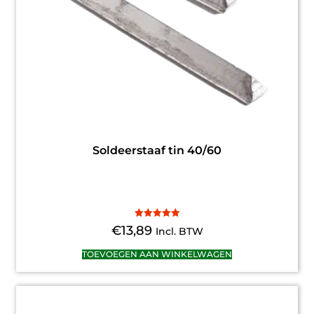
Soldeerstaaf tin 40/60
Gewaardeerd
€
13,89
Incl. BTW
5.00
uit 5
TOEVOEGEN AAN WINKELWAGEN