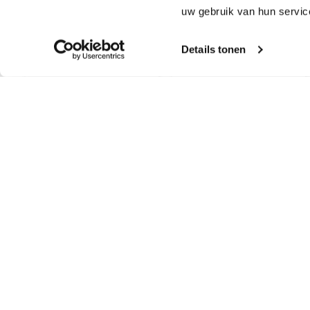
uw gebruik van hun servic
Details tonen
M44 Binnenhoek
M44 Buitenhoek
zink haaks gesold
zink haaks
gesoldeerd
€
45,21
€
45,21
Incl. BTW
Incl. BTW
TOEVOEGEN AAN
TOEVOEGEN AAN
WINKELWAGEN
WINKELWAGEN
Contact
Maatwe