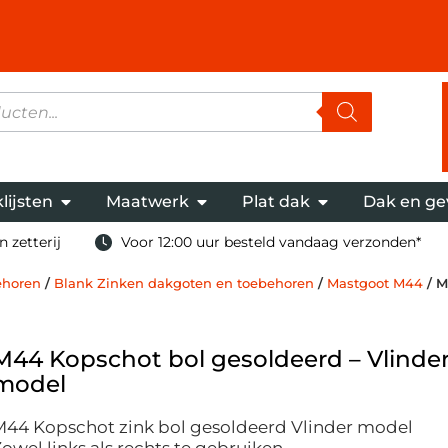
lijsten
Maatwerk
Plat dak
Dak en ge
 zetterij
Voor 12:00 uur besteld vandaag verzonden*
ehoren
/
Blank Zinken dakgoten en toebehoren
/
Mastgoot M44
/ M
M44 Kopschot bol gesoldeerd – Vlinde
model
M44 Kopschot zink bol gesoldeerd Vlinder model
owel links als rechts te gebruiken