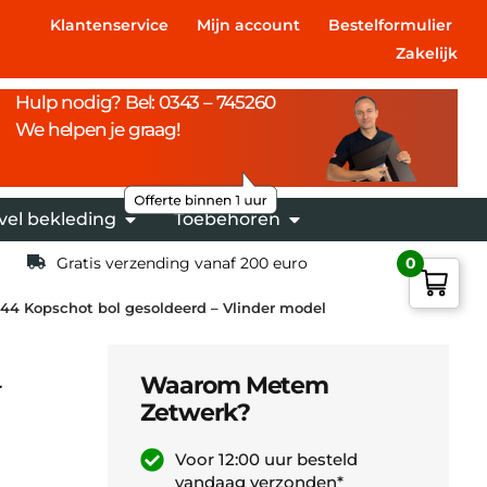
Klantenservice
Mijn account
Bestelformulier
Zakelijk
Hulp nodig? Bel: 0343 – 745260
We helpen je graag!
vel bekleding
Toebehoren
Gratis verzending vanaf 200 euro
0
44 Kopschot bol gesoldeerd – Vlinder model
Waarom Metem
r
Zetwerk?
Voor 12:00 uur besteld
vandaag verzonden*