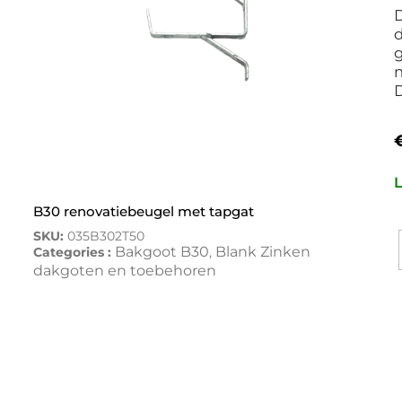
D
d
g
m
L
B30 renovatiebeugel met tapgat
SKU:
035B302T50
Bakgoot B30
Blank Zinken
Categories :
,
dakgoten en toebehoren