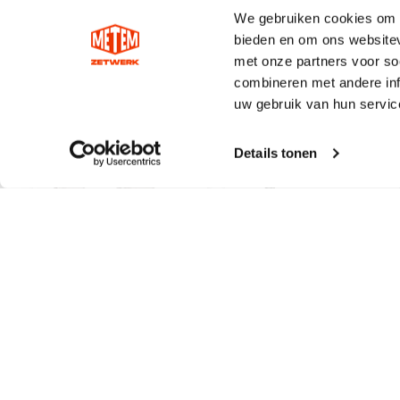
We gebruiken cookies om c
bieden en om ons websitev
met onze partners voor so
combineren met andere inf
uw gebruik van hun servic
Details tonen
Soldeerstaaf tin
B30 dakbeugel 45°
50/50
lip/klang
€
3,56
Incl. BTW
€
13,72
Incl. BTW
Gewaardeerd