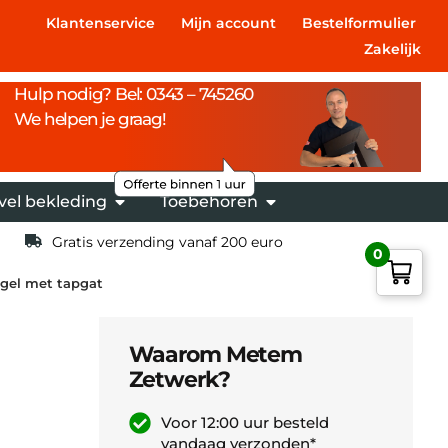
Klantenservice
Mijn account
Bestelformulier
Zakelijk
Hulp nodig? Bel: 0343 – 745260
We helpen je graag!
vel bekleding
Toebehoren
Gratis verzending vanaf 200 euro
0
gel met tapgat
Waarom Metem
Zetwerk?
Voor 12:00 uur besteld
vandaag verzonden*