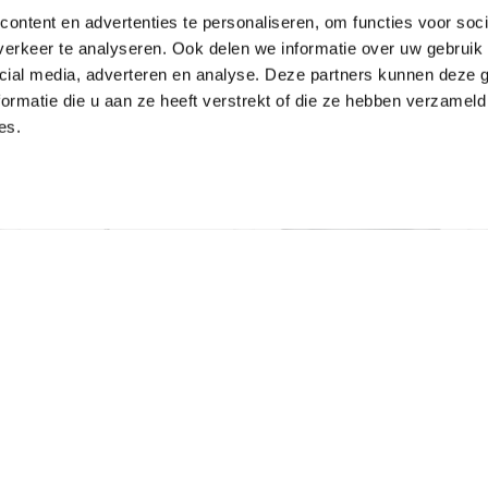
ontent en advertenties te personaliseren, om functies voor soci
erkeer te analyseren. Ook delen we informatie over uw gebruik 
cial media, adverteren en analyse. Deze partners kunnen deze
Bijpassende artikelen
ormatie die u aan ze heeft verstrekt of die ze hebben verzameld
es.
M30 dakbeugel 45°
Zinken kopschot
lip/klang
bakgoot B30 met
kraal omlopend –
Links
€
3,56
€
9,97
Incl. BTW
Incl. BTW