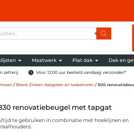
lijsten
Maatwerk
Plat dak
Dak en ge
 zetterij
Voor 12:00 uur besteld vandaag verzonden*
ehoren
/
Blank Zinken dakgoten en toebehoren
/ B30 renovatiebeu
B30 renovatiebeugel met tapgat
ltijd te gebruiken in combinatie met hoeklijnen en
raalhouders.