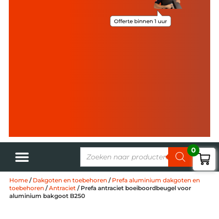
0
Home
/
Dakgoten en toebehoren
/
Prefa aluminium dakgoten en
toebehoren
/
Antraciet
/ Prefa antraciet boeiboordbeugel voor
aluminium bakgoot B250