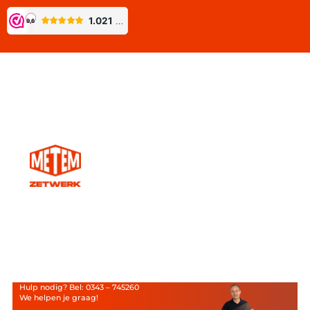
Hulp nodig? Bel: 0343 – 745260
We helpen je graag!