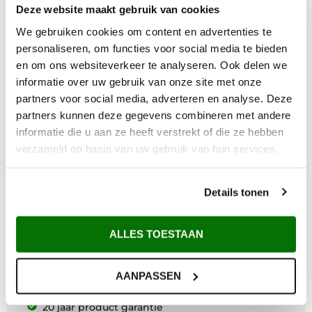
Deze website maakt gebruik van cookies
We gebruiken cookies om content en advertenties te
personaliseren, om functies voor social media te bieden
en om ons websiteverkeer te analyseren. Ook delen we
informatie over uw gebruik van onze site met onze
partners voor social media, adverteren en analyse. Deze
partners kunnen deze gegevens combineren met andere
informatie die u aan ze heeft verstrekt of die ze hebben
verzameld op basis van uw gebruik van hun services.
Waarom Metem Zetwerk?
Details tonen
Voor 12:00 uur besteld vandaag verzonden*
ALLES TOESTAAN
Gratis verzending vanaf €200,-
Afhalen in Maarsbergen
Maatwerk uit eigen zetterij
AANPASSEN
Deskundig advies
20 jaar product garantie