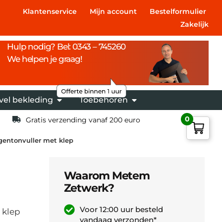
Klantenservice
Mijn account
Bestelformulier
Zakelijk
Hulp nodig? Bel: 0343 – 745260
We helpen je graag!
vel bekleding
Toebehoren
0
Gratis verzending vanaf 200 euro
gentonvuller met klep
Waarom Metem
Zetwerk?
Voor 12:00 uur besteld
 klep
vandaag verzonden*