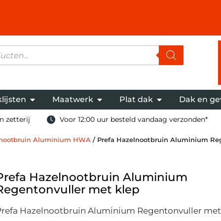
lijsten
Maatwerk
Plat dak
Dak en ge
 zetterij
Voor 12:00 uur besteld vandaag verzonden*
nootbruin Aluminium HWA
/ Prefa Hazelnootbruin Aluminium Re
Prefa Hazelnootbruin Aluminium
Regentonvuller met klep
Prefa Hazelnootbruin Aluminium Regentonvuller met