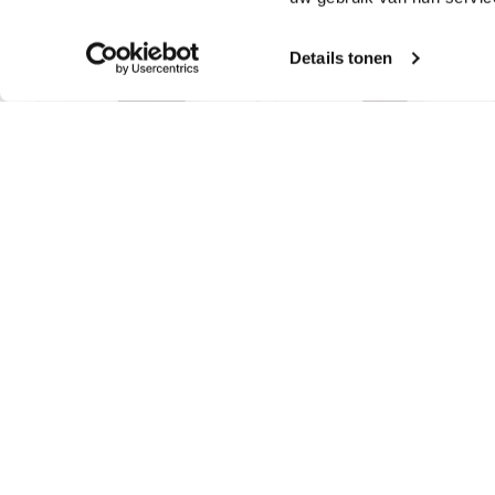
Details tonen
Prefa
Prefa
Hazelnootbruin
Hazelnootbruin
aluminium
aluminium bocht
verbindingsstuk
40°
€
8,98
€
21,99
Incl. BTW
Incl. BTW
TOEVOEGEN AAN
TOEVOEGEN AAN
WINKELWAGEN
WINKELWAGEN
Contact
Maatwe
Metem Zetwerk
Zink
Haarbos 10
Koper