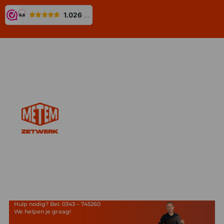
Hulp nodig? Bel: 0343 – 745260
We helpen je graag!