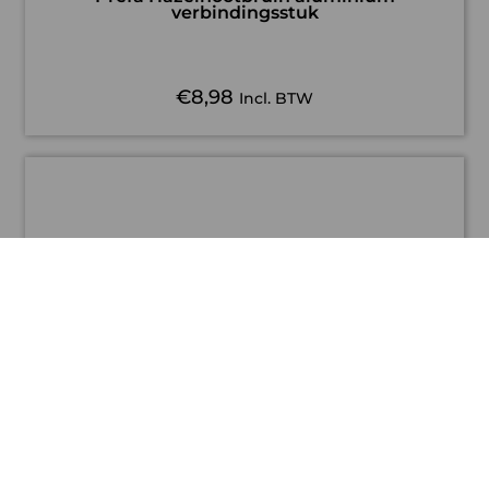
verbindingsstuk
€
8,98
Incl. BTW