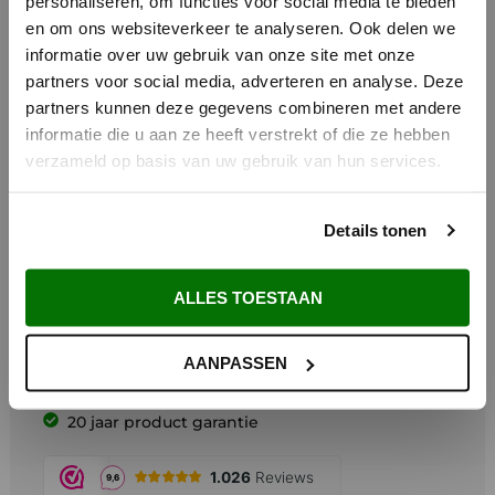
personaliseren, om functies voor social media te bieden
i
en om ons websiteverkeer te analyseren. Ook delen we
informatie over uw gebruik van onze site met onze
partners voor social media, adverteren en analyse. Deze
Zondag Gesloten
partners kunnen deze gegevens combineren met andere
informatie die u aan ze heeft verstrekt of die ze hebben
Beste bezoeker, op zondag zijn wij gesloten.
verzameld op basis van uw gebruik van hun services.
Wij beschouwen de zondag als een rustdag
waarop wij geen commerciële activiteiten
uitvoeren. Om die reden is het op zondag
niet mogelijk om een bestelling te plaatsen.
Details tonen
Waarom Metem Zetwerk?
Graag zien wij u op andere dagen van de week terug..
Voor 12:00 uur besteld vandaag verzonden*
ALLES TOESTAAN
Gratis verzending vanaf €200,-
Afhalen in Maarsbergen
AANPASSEN
Maatwerk uit eigen zetterij
Deskundig advies
20 jaar product garantie