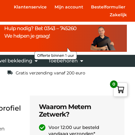
Klantenservice
Mijn account
Bestelformulier
Zakelijk
Hulp nodig? Bel: 0343 – 745260
We helpen je graag!
vel bekleding
Toebehoren
Gratis verzending vanaf 200 euro
0
Waarom Metem
rofiel
Zetwerk?
Voor 12:00 uur besteld
en
vandaag verzonden*