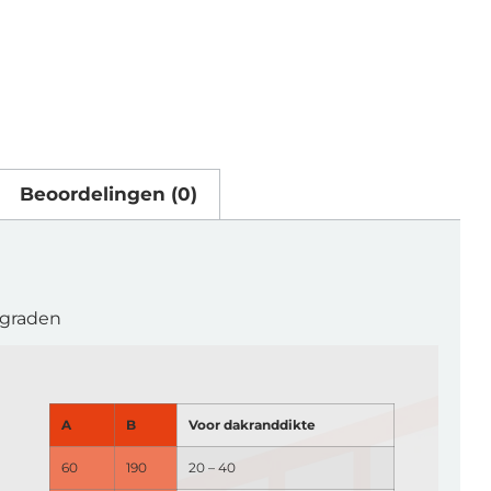
Beoordelingen (0)
 graden
A
B
Voor dakranddikte
60
190
20 – 40