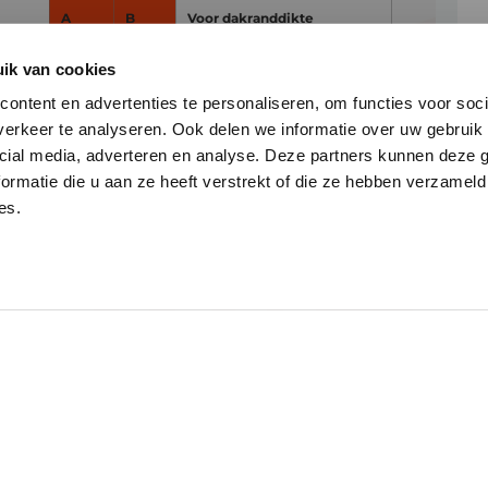
A
B
Voor dakranddikte
40
210
25 – 30
ik van cookies
ontent en advertenties te personaliseren, om functies voor soci
60
190
30 – 50
erkeer te analyseren. Ook delen we informatie over uw gebruik 
80
170
50 – 70
cial media, adverteren en analyse. Deze partners kunnen deze
ormatie die u aan ze heeft verstrekt of die ze hebben verzameld
100
150
70 – 90
es.
120
130
90 – 110
Maatvoering in mm