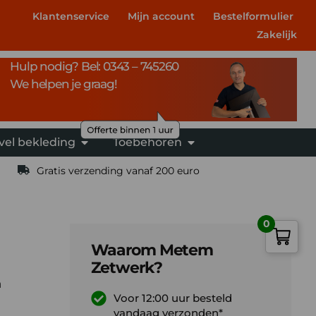
Klantenservice
Mijn account
Bestelformulier
Zakelijk
Hulp nodig? Bel: 0343 – 745260
We helpen je graag!
vel bekleding
Toebehoren
Gratis verzending vanaf 200 euro
0
Waarom Metem
Zetwerk?
n
Voor 12:00 uur besteld
vandaag verzonden*