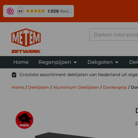
Home
Regenpijpen
Dakgoten
Dek
Grootste assortiment deklijsten van Nederland uit eigen
Home
/
Deklijsten
/
Aluminium Deklijsten
/
Donkergrijs
/ Do