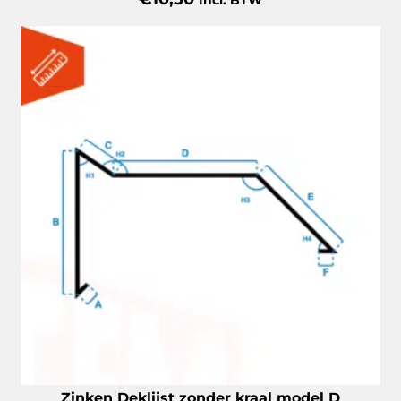
Incl. BTW
Gewaardeerd
5.00
uit 5
Zinken Deklijst zonder kraal model D