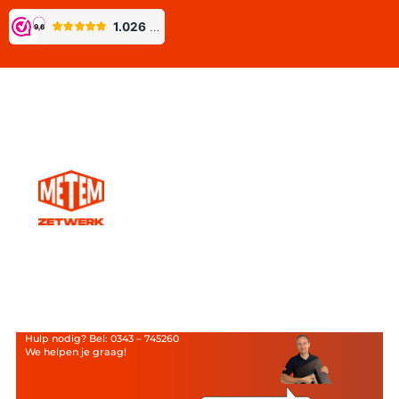
Hulp nodig? Bel: 0343 – 745260
We helpen je graag!