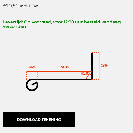
€
10,50
Incl. BTW
Levertijd: Op voorraad, voor 12:00 uur besteld vandaag
verzonden
C:50
A:21
B:100
H1:90°
DOWNLOAD TEKENING