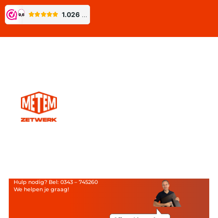
Hulp nodig? Bel: 0343 – 745260
We helpen je graag!