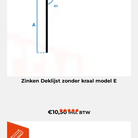
Zinken Deklijst zonder kraal model E
€
10,50
Incl. BTW
Gewaardeerd
5.00
uit 5