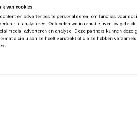
ik van cookies
80
170
50 – 70
ontent en advertenties te personaliseren, om functies voor soci
100
150
70 – 90
erkeer te analyseren. Ook delen we informatie over uw gebruik 
cial media, adverteren en analyse. Deze partners kunnen deze
120
130
90 – 110
ormatie die u aan ze heeft verstrekt of die ze hebben verzameld
Maatvoering in mm
es.
Bijpassende artikelen