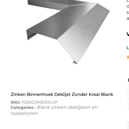
s
L
G
1
4
g
o
w
Zinken Binnenhoek Deklijst Zonder Kraal Blank
SKU:
PZBIDZKB90GVP
Blank zinken deklijsten en
Categories :
toebehoren