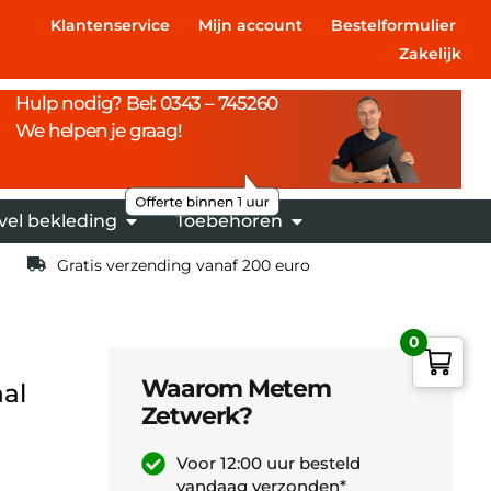
Klantenservice
Mijn account
Bestelformulier
Zakelijk
Hulp nodig? Bel: 0343 – 745260
We helpen je graag!
vel bekleding
Toebehoren
Gratis verzending vanaf 200 euro
0
Waarom Metem
al
Zetwerk?
Voor 12:00 uur besteld
vandaag verzonden*