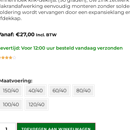
dakrandafwerking eenvoudig monteren zonder solde
oldering wordt vervangen door een expansieklang e
afdekkap.
Vanaf:
€
27,00
Incl. BTW
evertijd: Voor 12:00 uur besteld vandaag verzonden
ewaardeerd
.00
op 5
ebaseerd
p
klant
aardering
Maatvoering
150/40
40/40
60/40
80/40
100/40
120/40
TOEVOEGEN AAN WINKELWAGEN