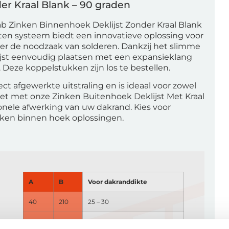
er Kraal Blank – 90 graden
b Zinken Binnenhoek Deklijst Zonder Kraal Blank
jsten systeem biedt een innovatieve oplossing voor
er de noodzaak van solderen. Dankzij het slimme
ijst eenvoudig plaatsen met een expansieklang
 Deze koppelstukken zijn los te bestellen.
t afgewerkte uitstraling en is ideaal voor zowel
et met onze Zinken Buitenhoek Deklijst Met Kraal
onele afwerking van uw dakrand. Kies voor
nken binnen hoek oplossingen.
A
B
Voor dakranddikte
40
210
25 – 30
60
190
30 – 50