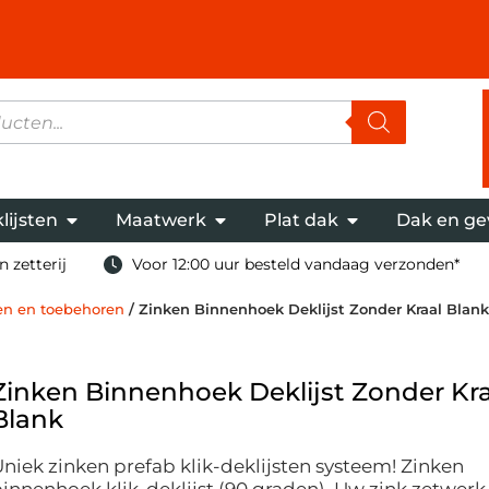
lijsten
Maatwerk
Plat dak
Dak en ge
 zetterij
Voor 12:00 uur besteld vandaag verzonden*
ten en toebehoren
/ Zinken Binnenhoek Deklijst Zonder Kraal Blank
Zinken Binnenhoek Deklijst Zonder Kra
Blank
niek zinken prefab klik-deklijsten systeem! Zinken
innenhoek klik-deklijst (90 graden), Uw zink zetwerk