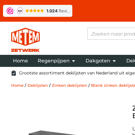
Home
Regenpijpen
Dakgoten
Dek
Grootste assortiment deklijsten van Nederland uit eigen
Home
/
Deklijsten
/
Zinken deklijsten
/
Blank zinken deklijs
U
b