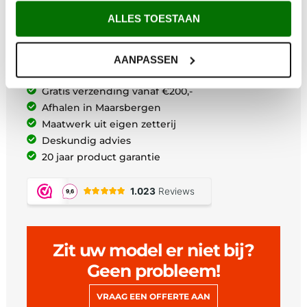
ALLES TOESTAAN
Waarom Metem Zetwerk?
AANPASSEN
Voor 12:00 uur besteld vandaag verzonden*
Gratis verzending vanaf €200,-
Afhalen in Maarsbergen
Maatwerk uit eigen zetterij
Deskundig advies
20 jaar product garantie
Zit uw model er niet bij?
Geen probleem!
VRAAG EEN OFFERTE AAN