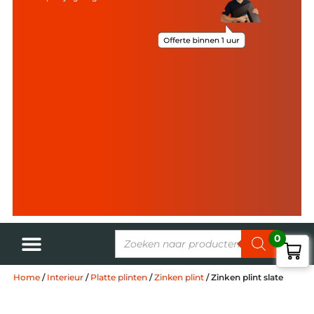
0
Home
/
Interieur
/
Platte plinten
/
Zinken plint
/ Zinken plint slate