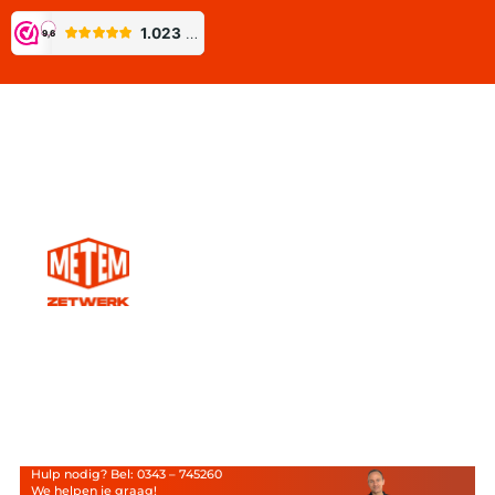
Hulp nodig? Bel: 0343 – 745260
We helpen je graag!