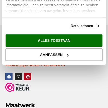
informatie die u aan ze heeft verstrekt of die ze hebben
Vanaf:
€
13,70
Incl. BTW
verzameld op basis van uw gebruik van hun services.
OPTIES SELECTEREN
Details tonen
Contact
ALLES TOESTAAN
Metem Zetwerk
Haarbos 10
AANPASSEN
3953 HA – Maarsbergen
0343 – 745260
verkoop@metem-zetwerk.nl
Maatwerk