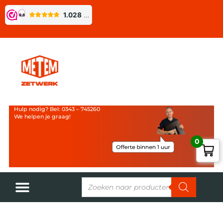
Hulp nodig? Bel: 0343 – 745260
We helpen je graag!
0