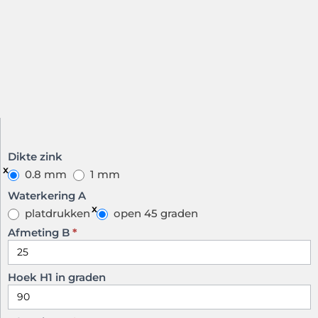
Bakgoot
Dikte zink
op maat
0.8 mm
1 mm
model J
Waterkering A
Z
platdrukken
open 45 graden
Afmeting B
*
Hoek H1 in graden