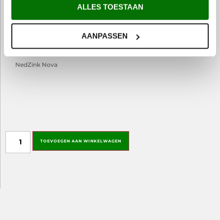
ALLES TOESTAAN
AANPASSEN
NedZink Nova
DrawKit image
TOEVOEGEN AAN WINKELWAGEN
This field is used to attach the image of the rendered drawing to the order.
Only logged-in administrators can see this field.
Directory for uploads: /www/metemzetwerknl_639/public/wp-
content/plugins/woocommerce-drawkit