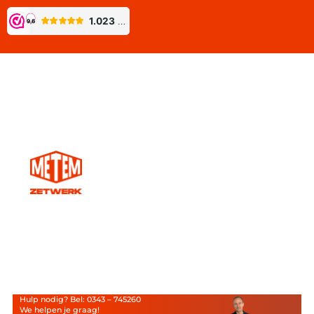
Hulp nodig? Bel: 0343 – 745260
We helpen je graag!