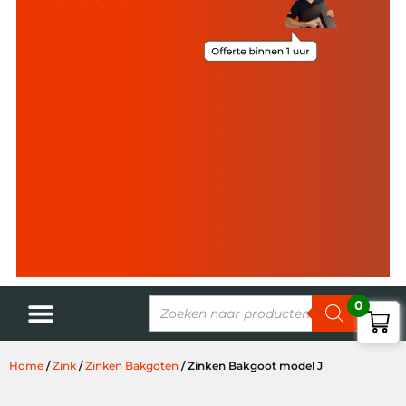
0
Home
/
Zink
/
Zinken Bakgoten
/ Zinken Bakgoot model J