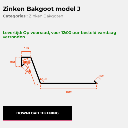
Zinken Bakgoot model J
Categories :
Zinken Bakgoten
Levertijd: Op voorraad, voor 12:00 uur besteld vandaag
verzonden
C:25
B:25
H1:90°
H2:110°
A:10
D:75
F:10
H3:110°
E:150
DOWNLOAD TEKENING