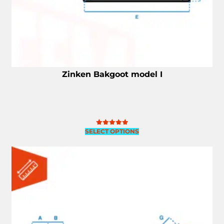
Zinken Bakgoot model I
SELECT OPTIONS
Gewaardeerd
5.00
uit 5