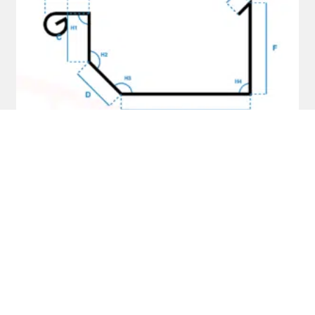
Zinken Bakgoot model B
SELECT OPTIONS