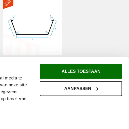
Zinken Bakgoot model
K
ALLES TOESTAAN
al media te
van onze site
AANPASSEN
SELECT OPTIONS
 gegevens
 op basis van
Reviews