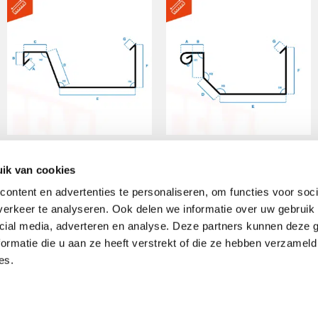
Zinken Bakgoot model I
Zinken Bakgoot model
B
ik van cookies
ontent en advertenties te personaliseren, om functies voor soci
erkeer te analyseren. Ook delen we informatie over uw gebruik 
SELECT OPTIONS
cial media, adverteren en analyse. Deze partners kunnen deze
Gewaardeerd
SELECT OPTIONS
5.00
ormatie die u aan ze heeft verstrekt of die ze hebben verzameld
uit 5
es.
rk
Links
Algemene voorwaarden