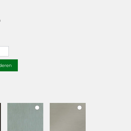
n
jderen