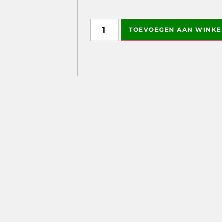
DrawKit image
TOEVOEGEN AAN WINK
This field is used to attach the image
administrators can see this field.
Directory for uploads: /www/metemz
drawkit