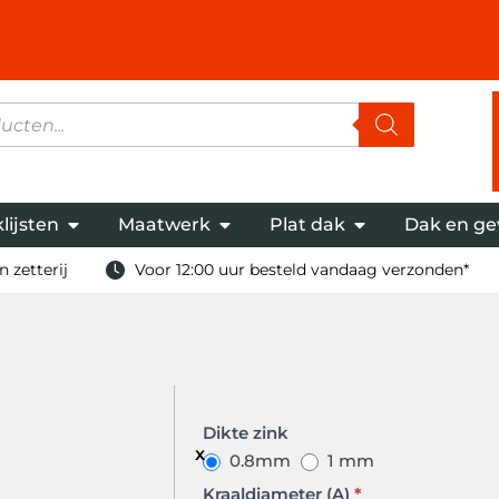
lijsten
Maatwerk
Plat dak
Dak en ge
 zetterij
Voor 12:00 uur besteld vandaag verzonden*
Bakgoot
Dikte zink
op maat
0.8mm
1 mm
model A
Kraaldiameter (A)
*