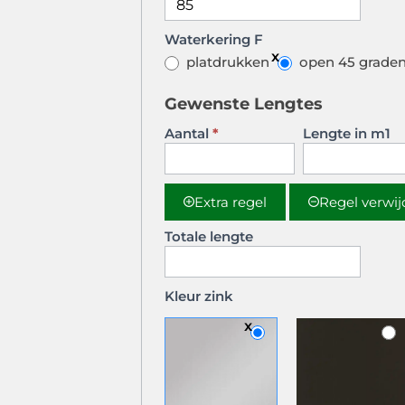
Waterkering F
platdrukken
open 45 grade
Gewenste Lengtes
Aantal
*
Lengte in m1
Extra regel
Regel verwi
Totale lengte
Kleur zink