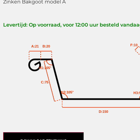
Zinken Bakgoot model A
Levertijd: Op voorraad, voor 12:00 uur besteld vanda
F:10
A:21
B:20
H1:105°
C:75
H2:105°
H3:
D:150