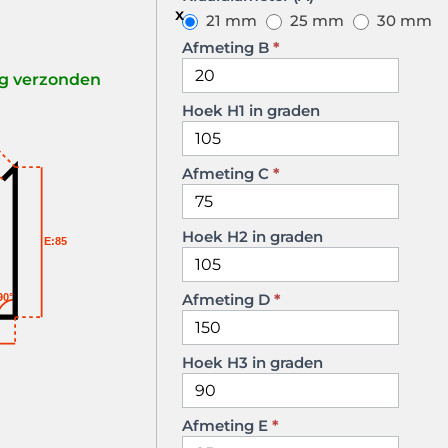
Z
21 mm
25 mm
30 mm
Afmeting B
*
ag verzonden
Hoek H1 in graden
Afmeting C
*
Hoek H2 in graden
E:85
Afmeting D
*
90°
Hoek H3 in graden
Afmeting E
*