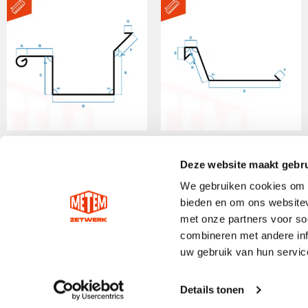
Zinken Bakgoot model
Zinken Bakgoot model
C
J
Deze website maakt gebru
We gebruiken cookies om c
bieden en om ons websitev
SELECT OPTIONS
met onze partners voor so
Gewaardeerd
SELECT OPTIONS
5.00
combineren met andere inf
uit 5
uw gebruik van hun servic
Contact
Maatwe
Details tonen
Metem Zetwerk
Zink