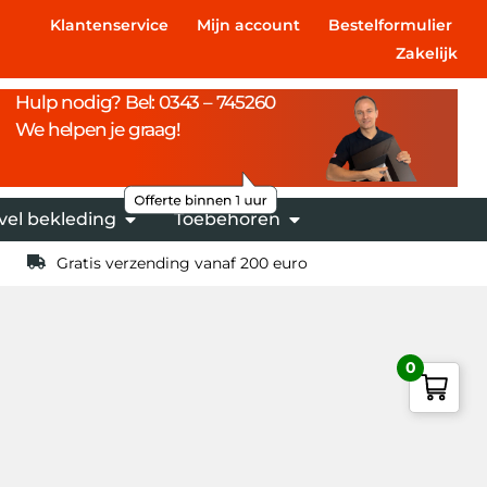
Klantenservice
Mijn account
Bestelformulier
Zakelijk
Hulp nodig? Bel: 0343 – 745260
We helpen je graag!
vel bekleding
Toebehoren
Gratis verzending vanaf 200 euro
0