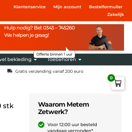
Klantenservice
Mijn account
Bestelformulier
Zakelijk
Hulp nodig? Bel: 0343 – 745260
We helpen je graag!
vel bekleding
Toebehoren
Gratis verzending vanaf 200 euro
0
Waarom Metem
 stk
Zetwerk?
Voor 12:00 uur besteld
vandaag verzonden*