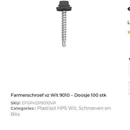
L
G
1
5
g
o
w
Farmerschroef vz Wit 9010 – Doosje 100 stk
SKU:
EFSPH2P9010VP
Plastisol HPS Wit
Schroeven en
Categories :
,
Bits