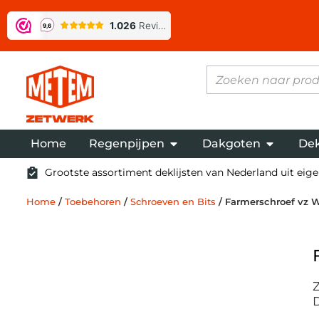
Home
Regenpijpen
Dakgoten
Dek
Grootste assortiment deklijsten van Nederland uit eigen
Home
/
Toebehoren
/
Schroeven en Bits
/ Farmerschroef vz W
Z
D