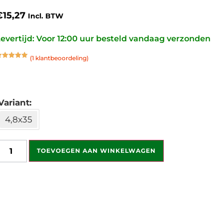
€
15,27
Incl. BTW
evertijd: Voor 12:00 uur besteld vandaag verzonden
(
1
klantbeoordeling)
ewaardeerd
.00
op 5
ebaseerd
p
klant
aardering
Variant
4,8x35
TOEVOEGEN AAN WINKELWAGEN