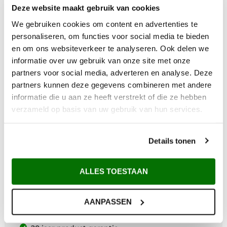
Deze website maakt gebruik van cookies
We gebruiken cookies om content en advertenties te
personaliseren, om functies voor social media te bieden
en om ons websiteverkeer te analyseren. Ook delen we
informatie over uw gebruik van onze site met onze
partners voor social media, adverteren en analyse. Deze
partners kunnen deze gegevens combineren met andere
informatie die u aan ze heeft verstrekt of die ze hebben
verzameld op basis van uw gebruik van hun services.
Details tonen
Waarom Metem Zetwerk?
Voor 12:00 uur besteld vandaag verzonden*
ALLES TOESTAAN
Gratis verzending vanaf €200,-
Afhalen in Maarsbergen
AANPASSEN
Maatwerk uit eigen zetterij
Deskundig advies