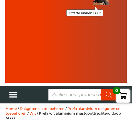
0
Home
/
Dakgoten en toebehoren
/
Prefa aluminium dakgoten en
toebehoren
/
Wit
/ Prefa wit aluminium mastgoottrechteruitloop
M333