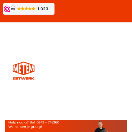
Hulp nodig? Bel: 0343 – 745260
We helpen je graag!