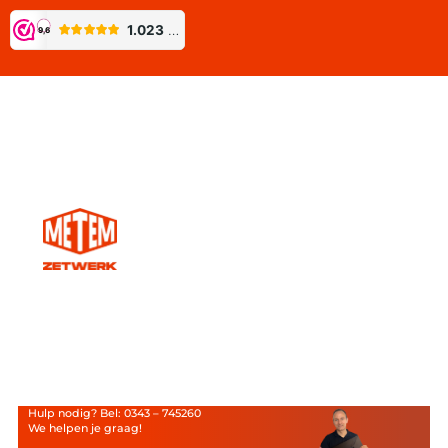
Hulp nodig? Bel: 0343 – 745260
We helpen je graag!