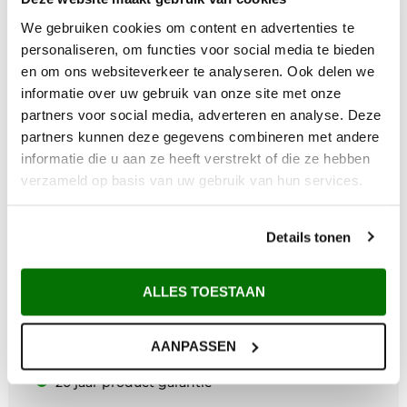
We gebruiken cookies om content en advertenties te
personaliseren, om functies voor social media te bieden
en om ons websiteverkeer te analyseren. Ook delen we
informatie over uw gebruik van onze site met onze
partners voor social media, adverteren en analyse. Deze
partners kunnen deze gegevens combineren met andere
informatie die u aan ze heeft verstrekt of die ze hebben
verzameld op basis van uw gebruik van hun services.
Waarom Metem Zetwerk?
Details tonen
Voor 12:00 uur besteld vandaag verzonden*
ALLES TOESTAAN
Gratis verzending vanaf €200,-
Afhalen in Maarsbergen
Maatwerk uit eigen zetterij
AANPASSEN
Deskundig advies
20 jaar product garantie