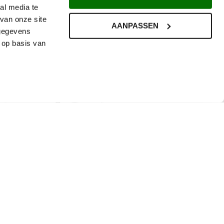
al media te
van onze site
AANPASSEN
 gegevens
 op basis van
Prefa Lichtgrijs
gootbeugel voor
aluminium
bakgoot B250
€
15,63
Incl. BTW