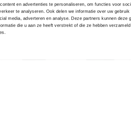
ontent en advertenties te personaliseren, om functies voor soci
erkeer te analyseren. Ook delen we informatie over uw gebruik 
Bijpassende artikelen
cial media, adverteren en analyse. Deze partners kunnen deze
ormatie die u aan ze heeft verstrekt of die ze hebben verzameld
es.
Prefa Lichtgrijs
aluminium
Prefa Lichtgrijs
kopschot B250
aluminium
bakgoottrechteruitloop
€
8,06
Incl. BTW
B250
€
64,44
Incl. BTW