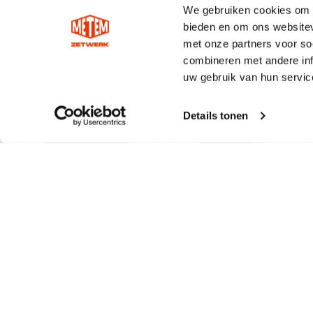
We gebruiken cookies om c
bieden en om ons websitev
met onze partners voor so
combineren met andere inf
uw gebruik van hun servic
Details tonen
Prefa Lichtgrijs
Prefa lichtgrijs
aluminium
aluminium
kopschot
bakgoot B250 – 3m
mastgoot M250
€
4,28
€
83,93
Incl. BTW
Incl. BTW