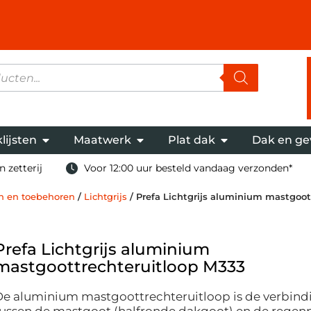
lijsten
Maatwerk
Plat dak
Dak en ge
 zetterij
Voor 12:00 uur besteld vandaag verzonden*
n en toebehoren
/
Lichtgrijs
/ Prefa Lichtgrijs aluminium mastgoot
Prefa Lichtgrijs aluminium
mastgoottrechteruitloop M333
De aluminium mastgoottrechteruitloop is de verbind
ussen de mastgoot (halfronde dakgoot) en de regenpi