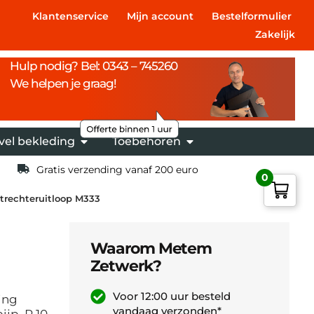
Klantenservice
Mijn account
Bestelformulier
Zakelijk
Hulp nodig? Bel: 0343 – 745260
We helpen je graag!
vel bekleding
Toebehoren
Gratis verzending vanaf 200 euro
0
trechteruitloop M333
Waarom Metem
Zetwerk?
Voor 12:00 uur besteld
ing
vandaag verzonden*
jp. P.10