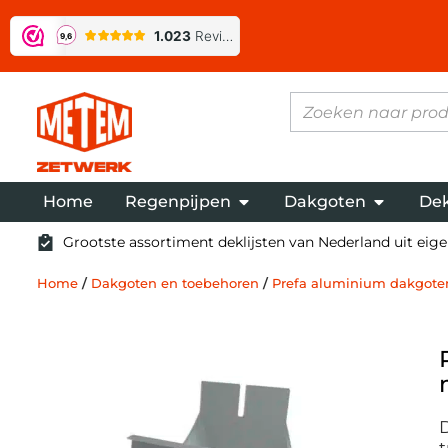
Home
Regenpijpen
Dakgoten
Dek
Grootste assortiment deklijsten van Nederland uit eigen
Home
/
Dakgoten en toebehoren
/
Prefa aluminium dakgote
t