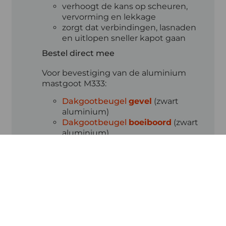
verhoogt de kans op scheuren,
vervorming en lekkage
zorgt dat verbindingen, lasnaden
en uitlopen sneller kapot gaan
Bestel direct mee
Voor bevestiging van de aluminium
mastgoot M333:
Dakgootbeugel
gevel
(zwart
aluminium)
Dakgootbeugel
boeiboord
(zwart
aluminium)
Bestel antraciet
aluminium dakgoten
Bestel eenvoudig online en profiteer
van snelle levering uit voorraad. Onze
klantenservice
helpt je graag met
advies over maatvoering, koppelen en
montage.