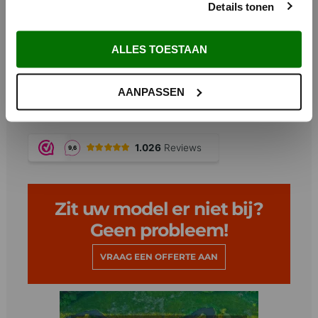
Details tonen
Voor 12:00 uur besteld vandaag verzonden*
Graag zien wij u op andere dagen van de week terug..
Gratis verzending vanaf €200,-
ALLES TOESTAAN
Afhalen in Maarsbergen
Maatwerk uit eigen zetterij
AANPASSEN
Deskundig advies
20 jaar product garantie
Zit uw model er niet bij?
Geen probleem!
VRAAG EEN OFFERTE AAN