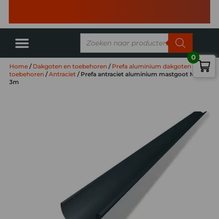
0
Home
/
Dakgoten en toebehoren
/
Prefa aluminium dakgoten en
toebehoren
/
Antraciet
/ Prefa antraciet aluminium mastgoot M333 –
3m