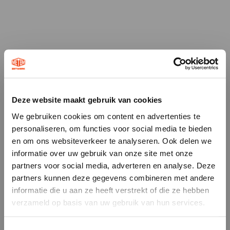
Deze website maakt gebruik van cookies
×
We gebruiken cookies om content en advertenties te
personaliseren, om functies voor social media te bieden
i
en om ons websiteverkeer te analyseren. Ook delen we
informatie over uw gebruik van onze site met onze
partners voor social media, adverteren en analyse. Deze
Zondag Gesloten
partners kunnen deze gegevens combineren met andere
informatie die u aan ze heeft verstrekt of die ze hebben
Beste bezoeker, op zondag zijn wij gesloten.
verzameld op basis van uw gebruik van hun services.
Wij beschouwen de zondag als een rustdag
waarop wij geen commerciële activiteiten
uitvoeren. Om die reden is het op zondag
Waarom Metem Zetwerk?
niet mogelijk om een bestelling te plaatsen.