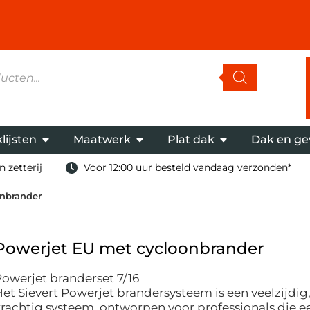
lijsten
Maatwerk
Plat dak
Dak en ge
 zetterij
Voor 12:00 uur besteld vandaag verzonden*
onbrander
Powerjet EU met cycloonbrander
owerjet branderset 7/16
et Sievert Powerjet brandersysteem is een veelzijdig
rachtig systeem, ontworpen voor professionals die e