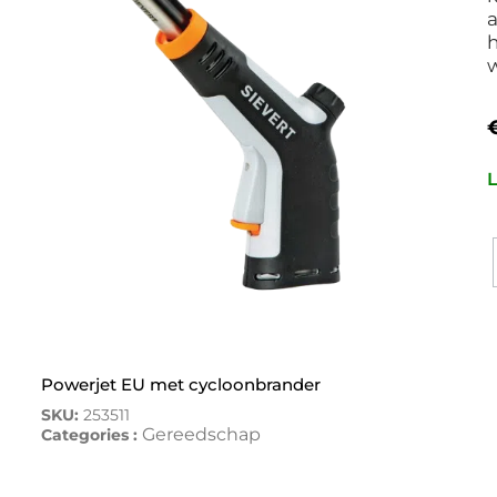
a
h
w
L
Powerjet EU met cycloonbrander
SKU:
253511
Gereedschap
Categories :