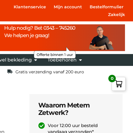
Klantenservice
Mijn account
Bestelformulier
Zakelijk
Hulp nodig? Bel: 0343 – 745260
We helpen je graag!
vel bekleding
Toebehoren
Gratis verzending vanaf 200 euro
0
Waarom Metem
Zetwerk?
,
Voor 12:00 uur besteld
en
vandaag verzonden*