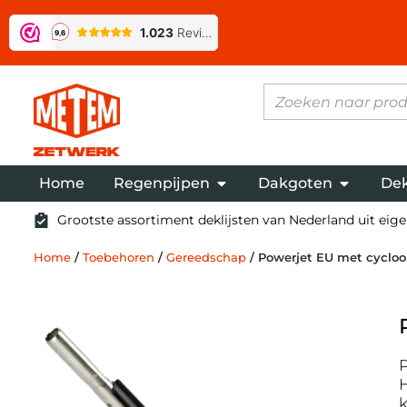
Home
Regenpijpen
Dakgoten
Dek
Grootste assortiment deklijsten van Nederland uit eigen
Home
/
Toebehoren
/
Gereedschap
/ Powerjet EU met cyclo
P
H
k