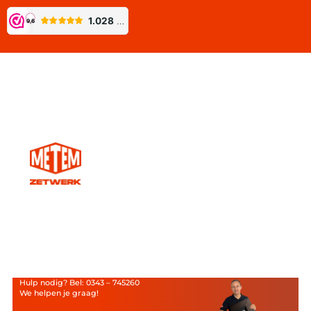
Hulp nodig? Bel: 0343 – 745260
We helpen je graag!