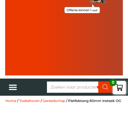
0
Home
/
Toebehoren
/
Gereedschap
/ Pletfelstang 80mm insteek OG