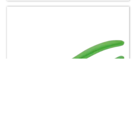
Minifelstang 22mm recht model (picollo)