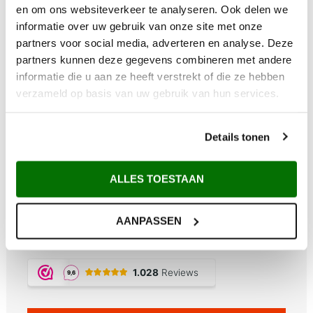
en om ons websiteverkeer te analyseren. Ook delen we
informatie over uw gebruik van onze site met onze
partners voor social media, adverteren en analyse. Deze
partners kunnen deze gegevens combineren met andere
informatie die u aan ze heeft verstrekt of die ze hebben
verzameld op basis van uw gebruik van hun services.
Waarom Metem Zetwerk?
Details tonen
Voor 12:00 uur besteld vandaag verzonden*
Gratis verzending vanaf €200,-
ALLES TOESTAAN
Afhalen in Maarsbergen
Maatwerk uit eigen zetterij
Deskundig advies
AANPASSEN
20 jaar product garantie