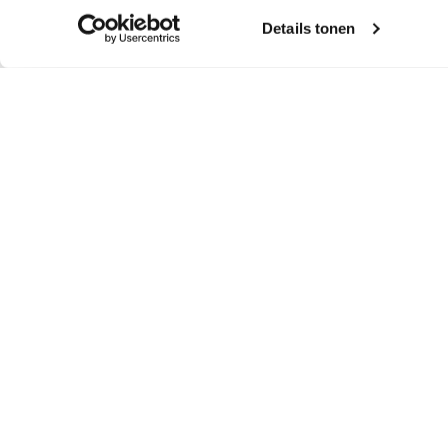
Details tonen
Farmerschroef vz
Merlin Grey –
Doosje 100 stk
Koppelstuk
Plastisol HPS
Merlin Grey