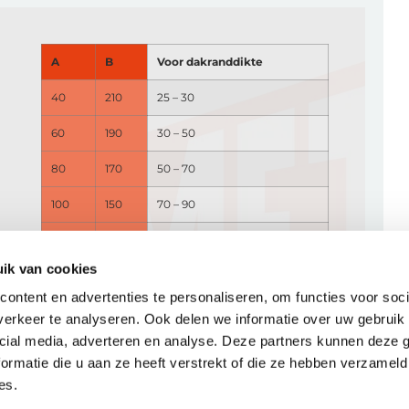
A
B
Voor dakranddikte
40
210
25 – 30
60
190
30 – 50
80
170
50 – 70
100
150
70 – 90
120
130
90 – 110
ik van cookies
Maatvoering in mm
ontent en advertenties te personaliseren, om functies voor soci
erkeer te analyseren. Ook delen we informatie over uw gebruik 
cial media, adverteren en analyse. Deze partners kunnen deze
ormatie die u aan ze heeft verstrekt of die ze hebben verzameld
es.