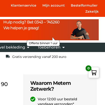
Klantenservice
Mijn account
Bestelformulier
Zakelijk
Hulp nodig? Bel: 0343 – 745260
We helpen je graag!
vel bekleding
Toebehoren
Gratis verzending vanaf 200 euro
0
Waarom Metem
 90
Zetwerk?
Voor 12:00 uur besteld
vandaag verzonden*