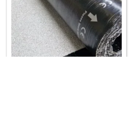
RAVAPROOF Emerald 470k24 White –
Bitumen APP – 4,3mm
€
76,23
Incl. BTW