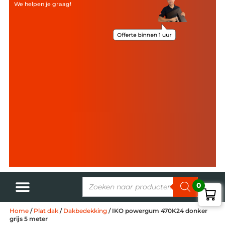
We helpen je graag!
0
Home
/
Plat dak
/
Dakbedekking
/ IKO powergum 470K24 donker
grijs 5 meter