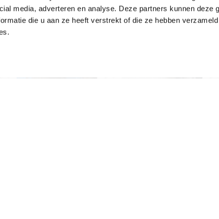
Bijpassende artikelen
cial media, adverteren en analyse. Deze partners kunnen deze
ormatie die u aan ze heeft verstrekt of die ze hebben verzameld
es.
RAVAPROOF
RAVAPROOF
Ravasticky P –
Emerald 470k24
Bitumen SBS –
White – Bitumen
3mm
APP – 4,3mm
€
98,01
€
76,23
Incl. BTW
Incl. BTW
TOEVOEGEN AAN
TOEVOEGEN AAN
WINKELWAGEN
WINKELWAGEN