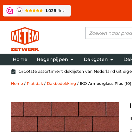
Home
Regenpijpen
Dakgoten
Dek
Grootste assortiment deklijsten van Nederland uit eigen
Home
/
Plat dak
/
Dakbedekking
/ IKO Armourglass Plus (10)
I
P