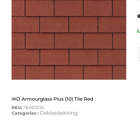
L
IKO Armourglass Plus (10) Tile Red
SKU:
76020210
Dakbedekking
Categories :