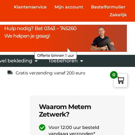
Klantenservice
Mijn account
Bestelformulier
Zakelijk
Hulp nodig? Bel: 0343 – 745260
We helpen je graag!
vel bekleding
Toebehoren
Gratis verzending vanaf 200 euro
0
Waarom Metem
Zetwerk?
Voor 12:00 uur besteld
vandaag verzonden*