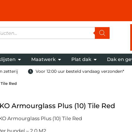
lijsten
Maatwerk
Plat dak
Dak en ge
 zetterij
Voor 12:00 uur besteld vandaag verzonden*
 Tile Red
IKO Armourglass Plus (10) Tile Red
KO Armourglass Plus (10) Tile Red
er bundel – 2,0 M2