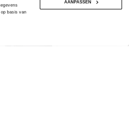
AANPASSEN
 gegevens
 op basis van
RAVAPROOF
Emerald 470k14 –
Bitumen APP –
4mm
€
83,49
Incl. BTW
TOEVOEGEN AAN
WINKELWAGEN