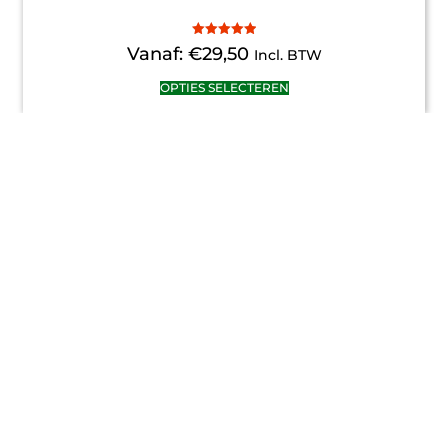
Gewaardeerd
Vanaf:
€
29,50
Incl. BTW
5.00
uit 5
OPTIES SELECTEREN