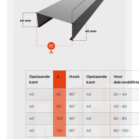
Opstaande
A
Hoek
Opstaande
Voor
kant
kant
dakranddikt
40
60
90°
40
20 – 40
40
80
90°
40
40 – 60
40
100
90°
40
60 – 80
40
120
90°
40
80 – 100