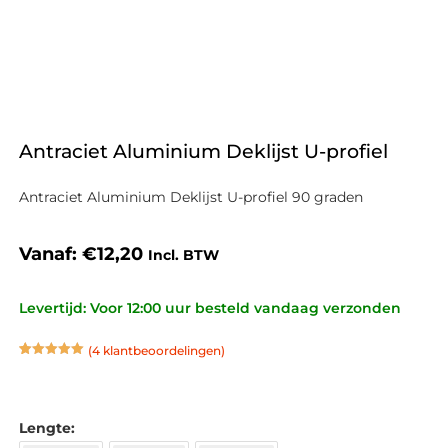
Antraciet Aluminium Deklijst U-profiel
Antraciet Aluminium Deklijst U-profiel 90 graden
Vanaf:
€
12,20
Incl. BTW
Levertijd: Voor 12:00 uur besteld vandaag verzonden
(
4
klantbeoordelingen)
Gewaardeerd
4
5.00
op 5
gebaseerd
op
klant
waarderingen
Lengte