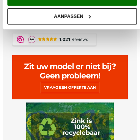
Afhalen in Maarsbergen
Maatwerk uit eigen zetterij
Deskundig advies
AANPASSEN
20 jaar product garantie
Zit uw model er niet bij?
Geen probleem!
VRAAG EEN OFFERTE AAN