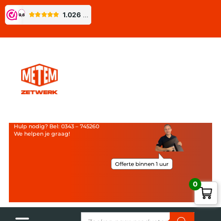
Hulp nodig? Bel: 0343 – 745260
We helpen je graag!
0