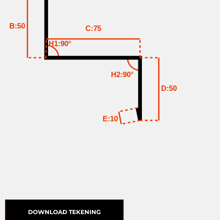
B:50
C:75
H1:90°
H2:90°
D:50
E:10
DOWNLOAD TEKENING