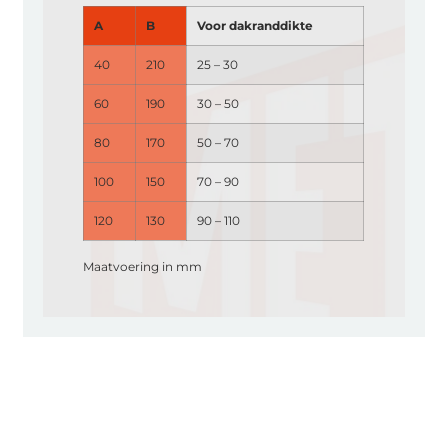
A
B
Voor dakranddikte
40
210
25 – 30
60
190
30 – 50
80
170
50 – 70
100
150
70 – 90
120
130
90 – 110
Maatvoering in mm