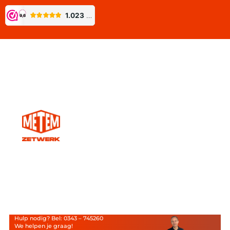
Hulp nodig? Bel: 0343 – 745260
We helpen je graag!