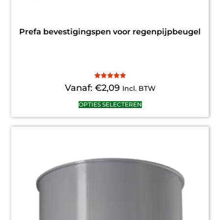
Prefa bevestigingspen voor regenpijpbeugel
Gewaardeerd
Vanaf:
€
2,09
Incl. BTW
5.00
uit 5
OPTIES SELECTEREN