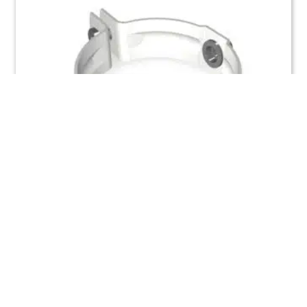
Wit aluminium regenpijpbeugel beugel Ø
80 mm
€
10,02
Incl. BTW