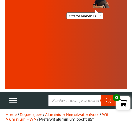
0
Home
/
Regenpijpen
/
Aluminium Hemelwaterafvoer
/
Wit
Aluminium HWA
/ Prefa wit aluminium bocht 85°