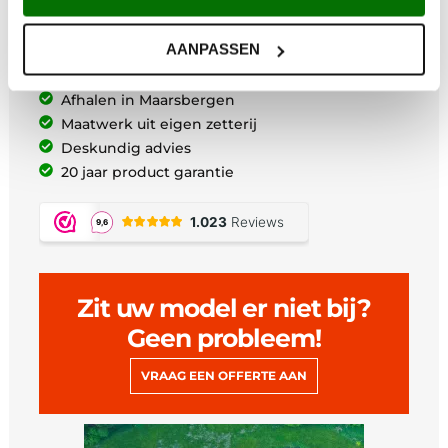
Waarom Metem Zetwerk?
AANPASSEN
Voor 12:00 uur besteld vandaag verzonden*
Gratis verzending vanaf €200,-
Afhalen in Maarsbergen
Maatwerk uit eigen zetterij
Deskundig advies
20 jaar product garantie
Zit uw model er niet bij?
Geen probleem!
VRAAG EEN OFFERTE AAN