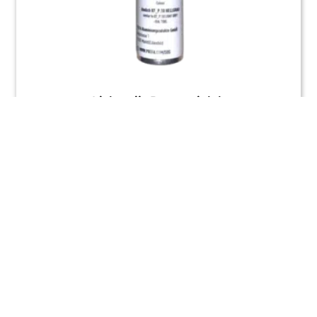
Lichtgrijs Reparatielak
€
10,51
Incl. BTW
TOEVOEGEN AAN WINKELWAGEN