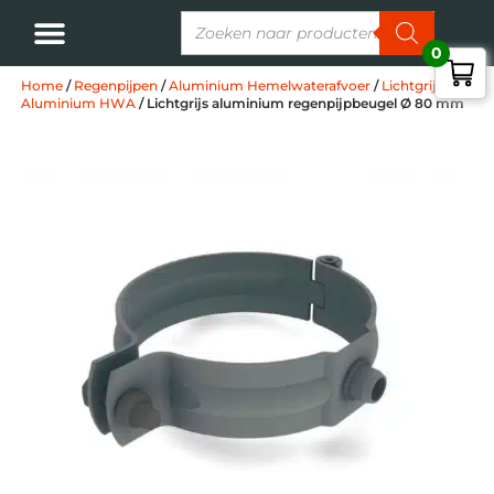
0
Home
/
Regenpijpen
/
Aluminium Hemelwaterafvoer
/
Lichtgrijs
Aluminium HWA
/ Lichtgrijs aluminium regenpijpbeugel Ø 80 mm