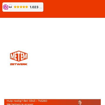
Hulp nodig? Bel: 0343 – 745260
We helpen je graag!