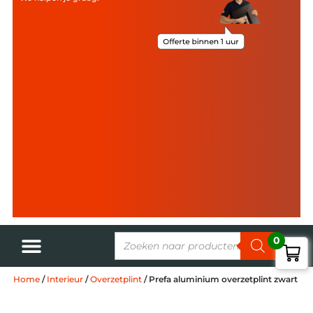
0
Home
/
Interieur
/
Overzetplint
/ Prefa aluminium overzetplint zwart