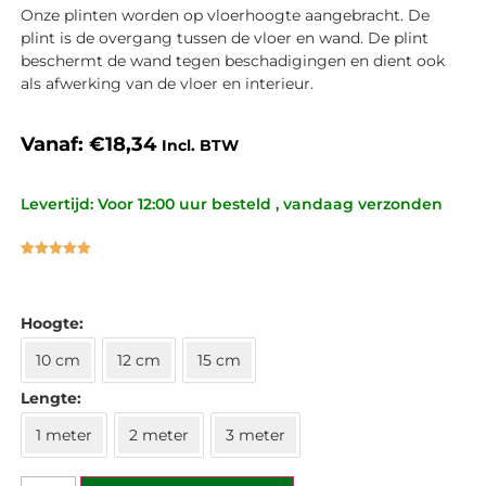
Onze plinten worden op vloerhoogte aangebracht. De
plint is de overgang tussen de vloer en wand. De plint
beschermt de wand tegen beschadigingen en dient ook
als afwerking van de vloer en interieur.
Vanaf:
€
18,34
Incl. BTW
Levertijd: Voor 12:00 uur besteld , vandaag verzonden
Gewaardeerd
4
5.00
op 5
gebaseerd
op
klant
waarderingen
Hoogte
10 cm
12 cm
15 cm
Lengte
1 meter
2 meter
3 meter