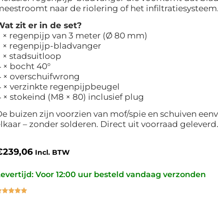
eestroomt naar de riolering of het infiltratiesysteem
at zit er in de set?
 × regenpijp van 3 meter (Ø 80 mm)
 × regenpijp-bladvanger
 × stadsuitloop
 × bocht 40°
4 × overschuifwrong
 × verzinkte regenpijpbeugel
 × stokeind (M8 × 80) inclusief plug
e buizen zijn voorzien van mof/spie en schuiven een
lkaar – zonder solderen. Direct uit voorraad geleverd
€
239,06
Incl. BTW
evertijd: Voor 12:00 uur besteld vandaag verzonden
ewaardeerd
.00
op 5
ebaseerd
p
klant