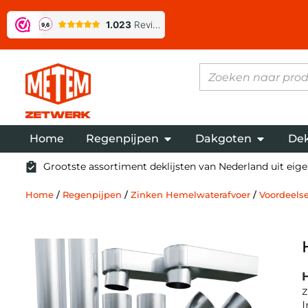
Home
Regenpijpen
Dakgoten
Dek
Grootste assortiment deklijsten van Nederland uit eigen
Home
/
Regenpijpen
/
Zinken Hemelwaterafvoer
/
Voordeelse
z
I