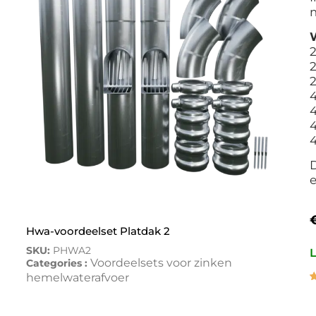
m
W
2
2
2
4
4
4
D
e
Hwa-voordeelset Platdak 2
SKU:
PHWA2
L
Voordeelsets voor zinken
Categories :
hemelwaterafvoer
G
1
5
g
o