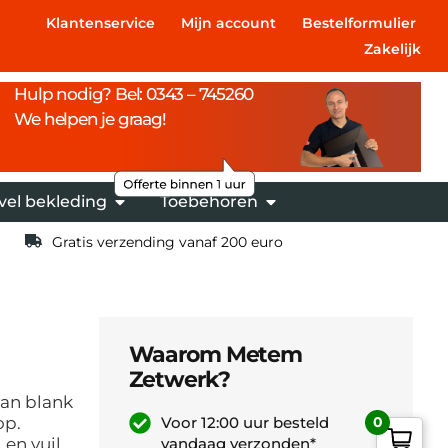
Klantenservice
Mijn account
Bestelformulier
Zakelijk
Hulp nodig? Bel: 0343 – 745260
We helpen je graag!
vel bekleding
Toebehoren
Gratis verzending vanaf 200 euro
Waarom Metem
Zetwerk?
an blank
op.
Voor 12:00 uur besteld
0
 en vuil
vandaag verzonden*