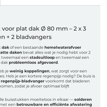
voor plat dak Ø 80 mm – 2 x 3
en + 2 bladvangers
t dak
of een bestaande
hemelwaterafvoer
latte daken
bevat alles wat je nodig hebt voor 2
, tweemaal een
stadsuitloop
en tweemaal een
e dak
probleemloos afgevoerd
.
eb je
weinig koppelingen
, wat zorgt voor een
ges. Heb je een kortere regenpijp nodig? De buis is
e
regenpijp-bladvanger
voorkomt dat bladeren
tkomen, zodat je afvoer optimaal blijft
alle buisstukken moeiteloos in elkaar —
solderen
g met een
betrouwbare en efficiënte afwatering