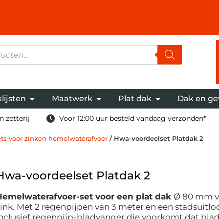
lijsten
Maatwerk
Plat dak
Dak en ge
 zetterij
Voor 12:00 uur besteld vandaag verzonden*
ts voor zinken hemelwaterafvoer
/ Hwa-voordeelset Platdak 2
Hwa-voordeelset Platdak 2
Hemelwaterafvoer-set voor een plat dak
Ø 80 mm v
ink. Met 2 regenpijpen van 3 meter en een stadsuitlo
nclusief regenpijp-bladvanger die voorkomt dat blad