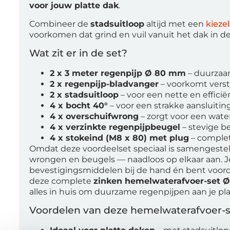
voor jouw platte dak
.
Combineer de
stadsuitloop
altijd met een
kieze
voorkomen dat grind en vuil vanuit het dak in d
Wat zit er in de set?
2 x 3 meter regenpijp Ø 80 mm
– duurzaam
2 x regenpijp-bladvanger
– voorkomt verst
2 x stadsuitloop
– voor een nette en effici
4 x bocht 40°
– voor een strakke aansluitin
4 x overschuifwrong
– zorgt voor een wate
4 x verzinkte regenpijpbeugel
– stevige b
4 x stokeind (M8 x 80) met plug
– complet
Omdat deze voordeelset speciaal is samengesteld
wrongen en beugels — naadloos op elkaar aan. Je 
bevestigingsmiddelen bij de hand én bent voorde
deze complete
zinken hemelwaterafvoer-set Ø
alles in huis om duurzame regenpijpen aan je pl
Voordelen van deze hemelwaterafvoer-s