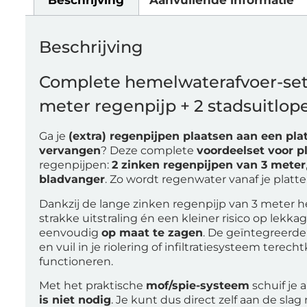
Beschrijving
Complete hemelwaterafvoer-set 
meter regenpijp + 2 stadsuitlop
Ga je
(extra) regenpijpen plaatsen aan een pla
vervangen
? Deze complete
voordeelset voor p
regenpijpen:
2 zinken regenpijpen van 3 meter
bladvanger
. Zo wordt regenwater vanaf je platt
Dankzij de lange zinken regenpijp van 3 meter h
strakke uitstraling én een kleiner risico op lekka
eenvoudig
op maat te zagen
. De geïntegreerd
en vuil in je riolering of infiltratiesysteem terech
functioneren.
Met het praktische
mof/spie-systeem
schuif je 
is niet nodig
. Je kunt dus direct zelf aan de sla