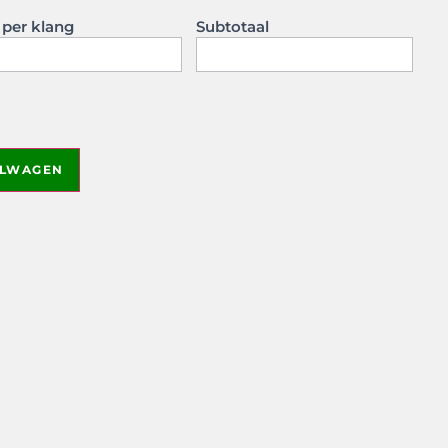
s per klang
Subtotaal
ELWAGEN
 of the rendered drawing to the order.
Only logged-in
etwerknl_639/public/wp-content/plugins/woocommerce-