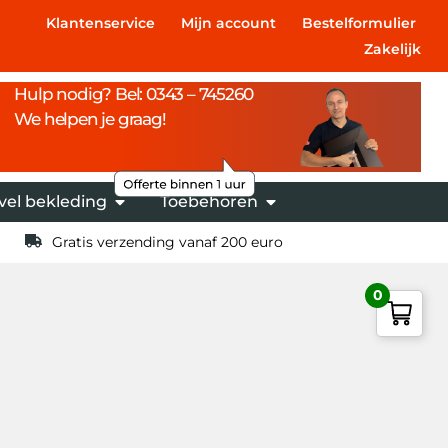
Klantenservice
Mijn account
Bestelformulier
Zakelijk
Hulp nodig? Bel: 0343 – 745260
We helpen je graag!
vel bekleding
Toebehoren
Gratis verzending vanaf 200 euro
0