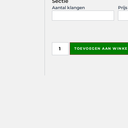
Sectie
Aantal klangen
Prij
DrawKit image
TOEVOEGEN AAN WINK
This field is used to attach the image
administrators can see this field.
Directory for uploads: /www/metemz
drawkit