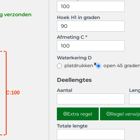
Model
B K
ag verzonden
Hoek H1 in graden
Afmeting C
*
Waterkering D
platdrukken
open 45 grade
Deellengtes
Aantal
Leng
C:100
Extra regel
Regel verwi
Totale lengte