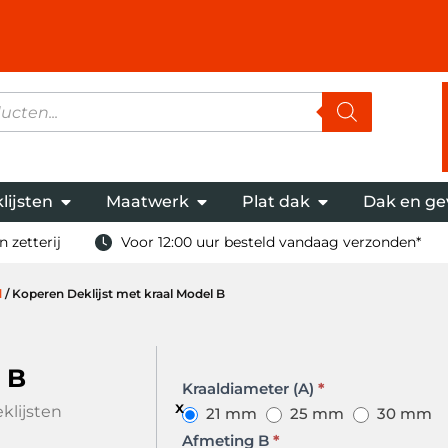
lijsten
Maatwerk
Plat dak
Dak en ge
 zetterij
Voor 12:00 uur besteld vandaag verzonden*
l
/ Koperen Deklijst met kraal Model B
 B
Deklijst
Kraaldiameter (A)
*
met
klijsten
21 mm
25 mm
30 mm
kraal
Afmeting B
*