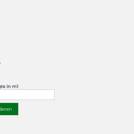
n
te in m1
jderen