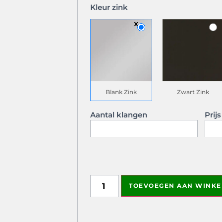
Kleur zink
Blank Zink
Zwart Zink
Aantal klangen
Prij
DrawKit image
TOEVOEGEN AAN WINK
This field is used to attach the image
administrators can see this field.
Directory for uploads: /www/metemz
drawkit