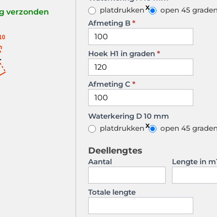
platdrukken
open 45 grade
ag verzonden
Afmeting B
*
10
Hoek H1 in graden
*
Afmeting C
*
Waterkering D 10 mm
platdrukken
open 45 grade
Deellengtes
Aantal
Lengte in m
Totale lengte