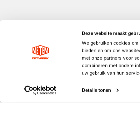
Deze website maakt gebru
We gebruiken cookies om c
bieden en om ons websitev
met onze partners voor so
combineren met andere inf
uw gebruik van hun servic
Details tonen
Zinken Kilgoot model E
Zinken Kilgoot model D
SELECT OPTIONS
Gewaardeerd
SELECT OPTIONS
4.00