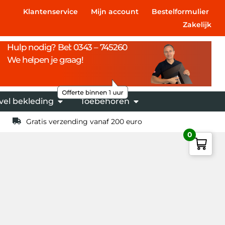
Klantenservice
Mijn account
Bestelformulier
Zakelijk
Hulp nodig? Bel: 0343 – 745260
We helpen je graag!
vel bekleding
Toebehoren
Gratis verzending vanaf 200 euro
0