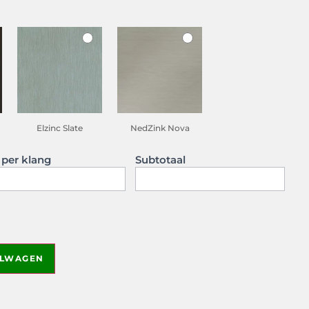
Elzinc Slate
NedZink Nova
s per klang
Subtotaal
ELWAGEN
 of the rendered drawing to the order.
Only logged-in
etwerknl_639/public/wp-content/plugins/woocommerce-