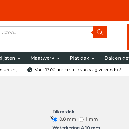
lijsten
Maatwerk
Plat dak
Dak en ge
 zetterij
Voor 12:00 uur besteld vandaag verzonden*
Kilgoot
Dikte zink
model
0.8 mm
1 mm
B Z
Waterkering A 10 mm