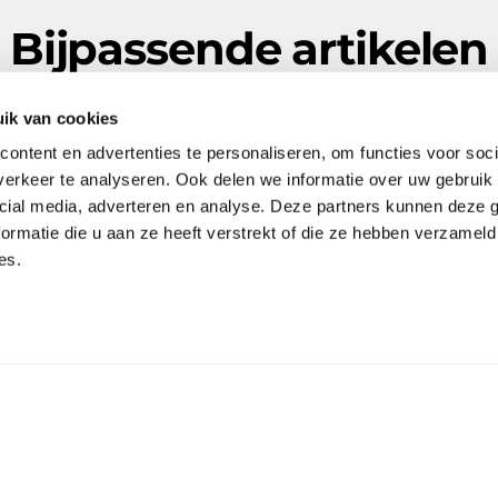
Bijpassende artikelen
ik van cookies
ontent en advertenties te personaliseren, om functies voor soci
erkeer te analyseren. Ook delen we informatie over uw gebruik 
cial media, adverteren en analyse. Deze partners kunnen deze
ormatie die u aan ze heeft verstrekt of die ze hebben verzameld
es.
Zinken Kilgoot model C
Zinken Kilgoot model A
Gewaardeerd
Gewaardeerd
SELECT OPTIONS
SELECT OPTIONS
5.00
5.00