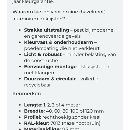
jaar kleurgarantie.
Waarom kiezen voor bruine (hazelnoot)
aluminium deklijsten?
Strakke uitstraling
– past bij moderne
en gerenoveerde gevels
Kleurvast & onderhoudsarm
–
poedercoating die niet verkleurt
Licht & robuust
– minder belasting van
de constructie
Eenvoudige montage
– kliksysteem
met klangen
Duurzaam & circulair
– volledig
recyclebaar
Kenmerken
Lengte:
1, 2, 3 of 4 meter
Breedte:
40, 60, 80, 100 of 120 mm
Profiel:
rechthoekig zonder kraal
RAL-kleur:
7013 (hazelnootbruin)
Materiaaldikte:
0,7 mm