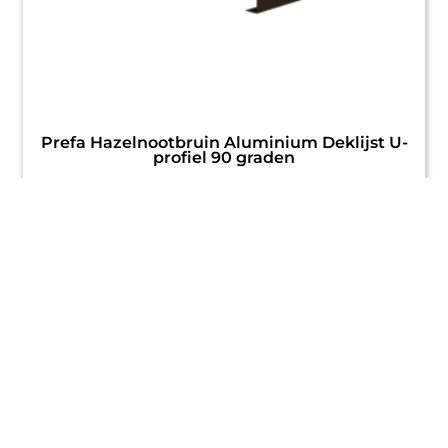
Prefa Hazelnootbruin Aluminium Deklijst U-
profiel 90 graden
Vanaf:
€
12,20
Incl. BTW
OPTIES SELECTEREN