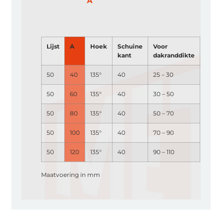
Lijst
A
Hoek
Schuine
Voor
kant
dakranddikte
50
40
135°
40
25 – 30
50
60
135°
40
30 – 50
50
80
135°
40
50 – 70
50
100
135°
40
70 – 90
50
120
135°
40
90 – 110
Maatvoering in mm