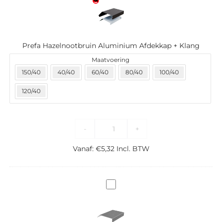
Afdekkap
+
Klang
Prefa Hazelnootbruin Aluminium Afdekkap + Klang
Maatvoering
150/40
40/40
60/40
80/40
100/40
120/40
-
+
Vanaf:
€
5,32
Incl. BTW
Gegalvaniseerde
bevestigingsklang
zonder
kraal