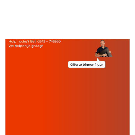
Hulp nodig? Bel: 0343 – 745260
We helpen je graag!