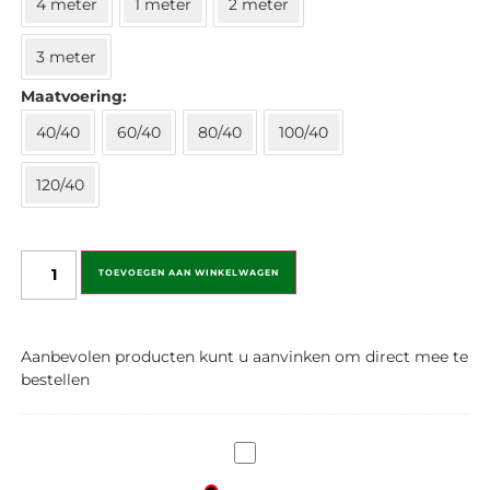
4 meter
1 meter
2 meter
3 meter
Maatvoering
40/40
60/40
80/40
100/40
120/40
TOEVOEGEN AAN WINKELWAGEN
Aanbevolen producten kunt u aanvinken om direct mee te
bestellen
Prefa
Hazelnootbruin
Aluminium