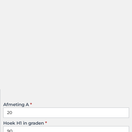
Afmeting A
*
Kilgoot
model
D A
Hoek H1 in graden
*