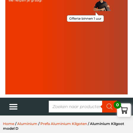
We helpen je graag!
0
Home
/
Aluminium
/
Prefa Aluminium Kilgoten
/ Aluminium Kilgoot
model D