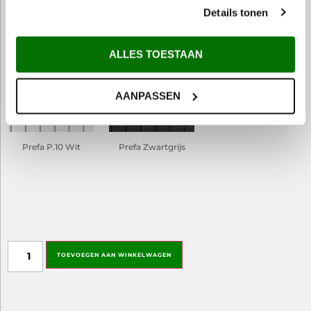
Prefa P.10 Zwart
Prefa P.10
Prefa P.10
Details tonen
Antraciet
Zinkgrijs
ALLES TOESTAAN
AANPASSEN
Prefa P.10 Wit
Prefa Zwartgrijs
DrawKit image
TOEVOEGEN AAN WINKELWAGEN
This field is used to attach the image of the rendered drawing to the order.
Only logged-in administrators can see this field.
Directory for uploads: /www/metemzetwerknl_639/public/wp-
content/plugins/woocommerce-drawkit