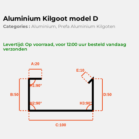
Aluminium Kilgoot model D
Categories :
Aluminium
,
Prefa Aluminium Kilgoten
Levertijd: Op voorraad, voor 12:00 uur besteld vandaag
verzonden
A:20
E:10
H1:90°
B:50
D:50
H2:90°
H3:90°
C:100