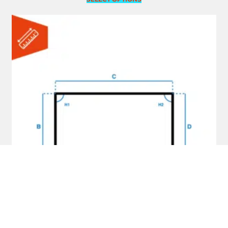
5.00
uit 5
Aluminium Deklijst model B