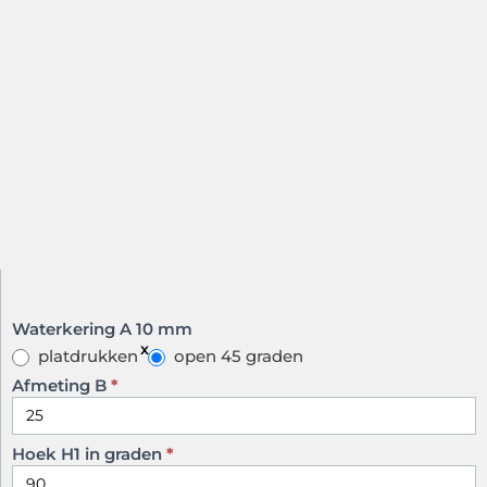
Kilgoot
Waterkering A 10 mm
model
platdrukken
open 45 graden
C A
Afmeting B
*
Hoek H1 in graden
*