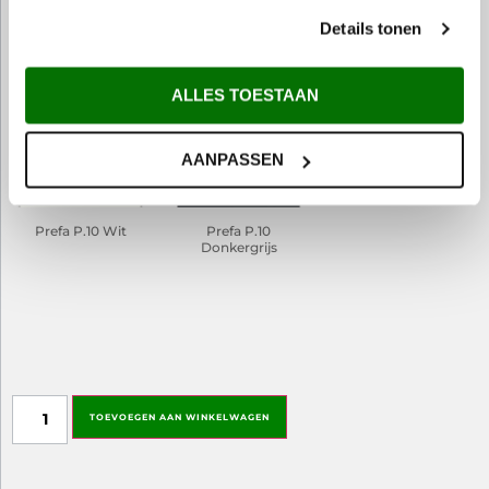
Prefa P.10 Zwart
Prefa P.10
Prefa P.10
Details tonen
Antraciet
Zinkgrijs
ALLES TOESTAAN
AANPASSEN
Prefa P.10 Wit
Prefa P.10
Donkergrijs
DrawKit image
TOEVOEGEN AAN WINKELWAGEN
This field is used to attach the image of the rendered drawing to the order.
Only logged-in administrators can see this field.
Directory for uploads: /www/metemzetwerknl_639/public/wp-