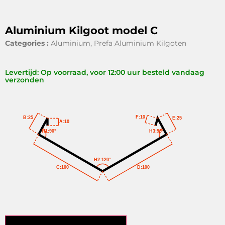
Aluminium Kilgoot model C
Categories :
Aluminium
,
Prefa Aluminium Kilgoten
Levertijd: Op voorraad, voor 12:00 uur besteld vandaag
verzonden
F:10
B:25
E:25
A:10
H1:90°
H3:90°
H2:120°
C:100
D:100