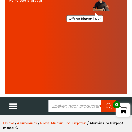
We helpen je graag!
0
Home
/
Aluminium
/
Prefa Aluminium Kilgoten
/ Aluminium Kilgoot
model C