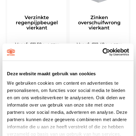
Verzinkte
Zinken
regenpijpbeugel
overschuifwrong
vierkant
vierkant
Vanaf:
€
11,59
Vanaf:
€
12,49
Incl. BTW
Incl. BTW
OPTIES SELECTEREN
OPTIES SELECTEREN
Deze website maakt gebruik van cookies
We gebruiken cookies om content en advertenties te
personaliseren, om functies voor social media te bieden
en om ons websiteverkeer te analyseren. Ook delen we
informatie over uw gebruik van onze site met onze
partners voor social media, adverteren en analyse. Deze
partners kunnen deze gegevens combineren met andere
informatie die u aan ze heeft verstrekt of die ze hebben
Zinken bladvanger
Zinken bocht 72°
vierkant
vierkant
verzameld op basis van uw gebruik van hun services.