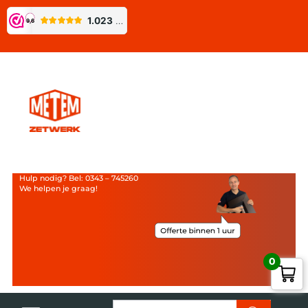
Hulp nodig? Bel: 0343 – 745260
We helpen je graag!
0