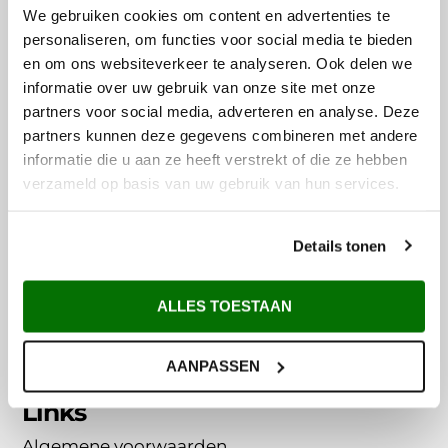
We gebruiken cookies om content en advertenties te
0343 – 745260
verkoop@metem-zetwerk.nl
personaliseren, om functies voor social media te bieden
en om ons websiteverkeer te analyseren. Ook delen we
informatie over uw gebruik van onze site met onze
partners voor social media, adverteren en analyse. Deze
partners kunnen deze gegevens combineren met andere
informatie die u aan ze heeft verstrekt of die ze hebben
verzameld op basis van uw gebruik van hun services.
Maatwerk
Zink
Details tonen
Koper
Lood
Aluminium
ALLES TOESTAAN
Plaatstaal
Online bestelformulier
AANPASSEN
Links
Algemene voorwaarden