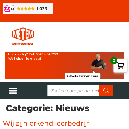
Hulp nodig? Bel: 0343 – 745260
We helpen je graag!
0
Categorie:
Nieuws
Wij zijn erkend leerbedrijf